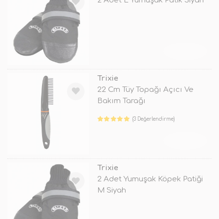
2 Adet L Yumuşak Patik Siyah
TÜKENDİ
Trixie
22 Cm Tüy Topağı Açıcı Ve
Bakım Tarağı
(3 Değerlendirme)
TÜKENDİ
Trixie
2 Adet Yumuşak Köpek Patiği
M Siyah