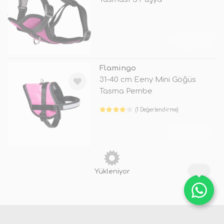
TÜKENDİ
Flamingo
31-40 cm Eeny Mini Göğüs
Tasma Pembe
(1 Değerlendirme)
TÜKENDİ
Flamingo
30-45 Cm Boyun Tasması
Kahverengi
TÜKENDİ