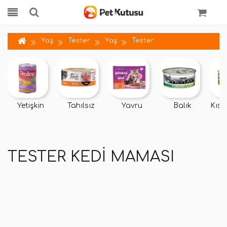
Yaş
Tester
Yaş
Tester
Yetişkin
Tahılsız
Yavru
Balık
Kısır
TESTER KEDI MAMASI