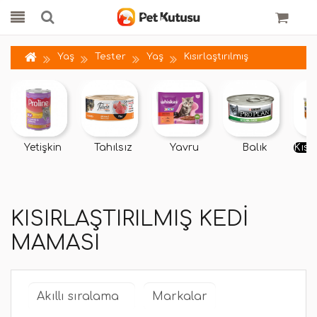
Yaş
Tester
Yaş
Kısırlaştırılmış
Yetişkin
Tahılsız
Yavru
Balık
Kısır
KISIRLAŞTIRILMIŞ KEDI
MAMASI