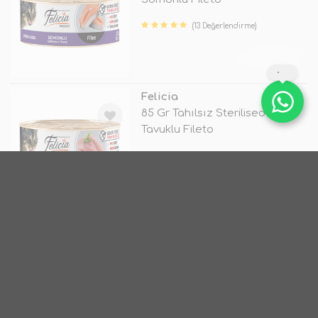
(13 Değerlendirme)
TÜKENDİ
Felicia
85 Gr Tahılsız Sterilised
Tavuklu Fileto
(11 Değerlendirme)
TÜKENDİ
Felicia
12 Adet Tahılsız Sterilised
Somonlu Fileto 85 Gr
TÜKENDİ