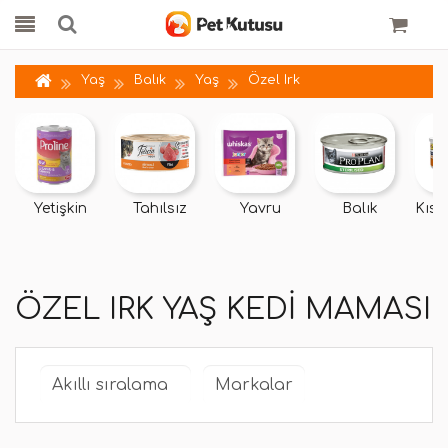
Yaş
Balık
Yaş
Özel Irk
Yetişkin
Tahılsız
Yavru
Balık
Kısır
ÖZEL IRK YAŞ KEDI MAMASI