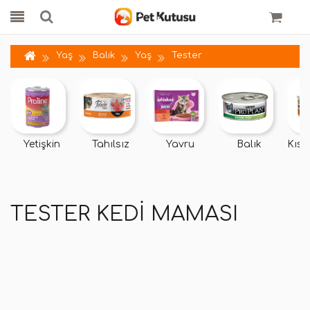
Yaş
Balık
Yaş
Tester
Yetişkin
Tahılsız
Yavru
Balık
Kısır
TESTER KEDI MAMASI