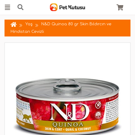
Yaş
N&D Quinoa 80 gr Skin Bıldırcın ve
Hindistan Cevizli