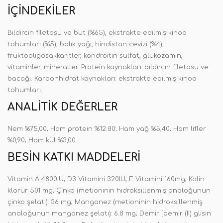
İÇINDEKILER
Bıldırcın filetosu ve but (%65), ekstrakte edilmiş kinoa
tohumları (%5), balık yağı, hindistan cevizi (%4),
fruktooligosakkaritler, kondroitin sülfat, glukozamin,
vitaminler, mineraller. Protein kaynakları: bıldırcın filetosu ve
bacağı. Karbonhidrat kaynakları: ekstrakte edilmiş kinoa
tohumları.
ANALITIK DEĞERLER
Nem %75,00; Ham protein %12.80; Ham yağ %5,40; Ham lifler
%0,90; Ham kül %3,00.
BESIN KATKI MADDELERI
Vitamin A 4800IU; D3 Vitamini 320IU; E Vitamini 160mg; Kolin
klorür 501 mg; Çinko (metioninin hidroksillenmiş analoğunun
çinko şelatı): 36 mg; Manganez (metioninin hidroksillenmiş
analoğunun manganez şelatı): 6.8 mg; Demir [demir (II) glisin