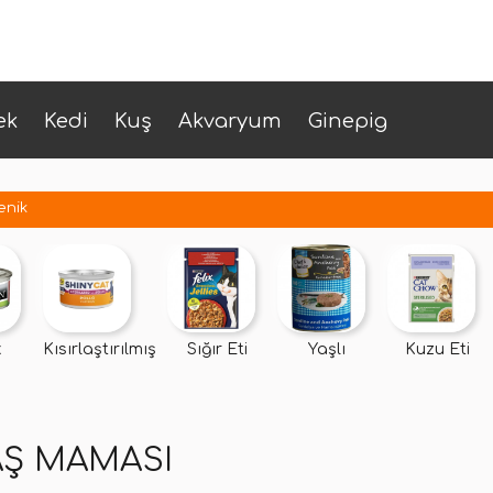
ek
Kedi
Kuş
Akvaryum
Ginepig
enik
k
Kısırlaştırılmış
Sığır Eti
Yaşlı
Kuzu Eti
AŞ MAMASI