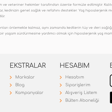
ve veteriner hekimler tarafından özenle formüle edilmiştir. Kalitel
, kedinizin genel sağlık ve refahını destekler. Yaş hipoalerjenik ma
lir.
ları önlemekle kalmaz, aynı zamanda kedilerin tüy ve deri sağlığını
lu bir yaşam sürdürmesine yardımcı olmak için hipoalerjenik yaş mam
EKSTRALAR
HESABIM
Markalar
Hesabım
Blog
Siparişlerim
Kampanyalar
Alışveriş Listem
Bülten Aboneliği