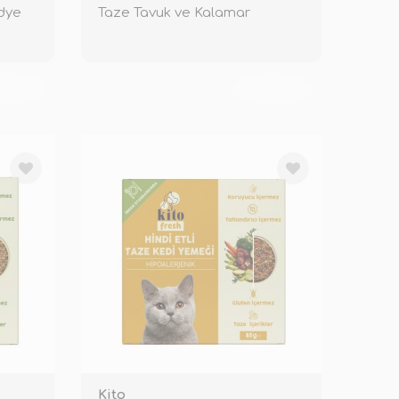
idye
Taze Tavuk ve Kalamar
KENDİ
TÜKENDİ
Kito