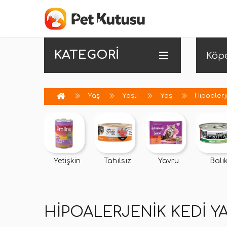
KATEGORİ
Köp
Yaş
Yaşlı
Yaş
Hipoalerj
Yetişkin
Tahılsız
Yavru
Balı
HIPOALERJENIK KEDI Y