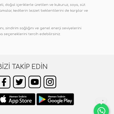
i, doğal içeriklerle üretilen ve kukuruz, soya, süt
malar, kedilerin lezzet beklentilerini de karşılar ve
, sindirim sağlığını ve genel enerji seviyelerini
a seçeneklerini tercih edebilirsiniz.
BIZI TAKIP EDIN