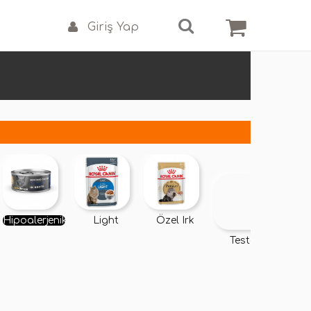
Giriş Yap
Hipoalerjenik
Light
Özel Irk
Tester