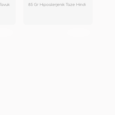
Tavuk
85 Gr Hipoalerjenik Taze Hindi
KENDİ
TÜKENDİ