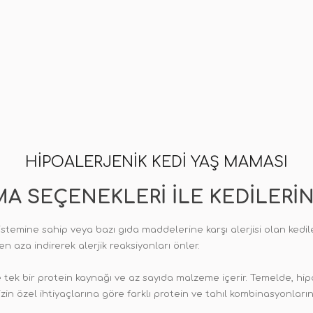
HIPOALERJENIK KEDI YAŞ MAMASI
A SEÇENEKLERI ILE KEDILERIN
istemine sahip veya bazı gıda maddelerine karşı alerjisi olan kediler
en aza indirerek alerjik reaksiyonları önler.
e tek bir protein kaynağı ve az sayıda malzeme içerir. Temelde, hip
izin özel ihtiyaçlarına göre farklı protein ve tahıl kombinasyonları