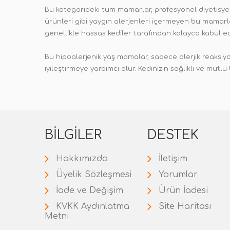
Bu kategorideki tüm mamarlar, profesyonel diyetisyen 
ürünleri gibi yaygın alerjenleri içermeyen bu mamarlar
genellikle hassas kediler tarafından kolayca kabul edi
Bu hipoalerjenik yaş mamalar, sadece alerjik reaksiyon
iyileştirmeye yardımcı olur. Kedinizin sağlıklı ve mut
BILGILER
DESTEK
Hakkımızda
İletişim
Üyelik Sözleşmesi
Yorumlar
İade ve Değişim
Ürün İadesi
KVKK Aydınlatma
Site Haritası
Metni