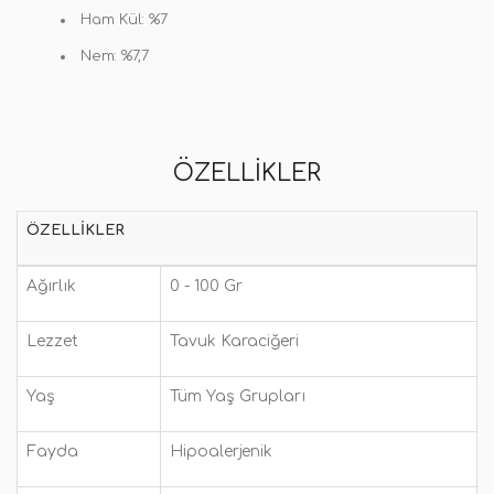
Ham Kül: %7
Nem: %7,7
ÖZELLIKLER
ÖZELLIKLER
Ağırlık
0 - 100 Gr
Lezzet
Tavuk Karaciğeri
Yaş
Tüm Yaş Grupları
Fayda
Hipoalerjenik