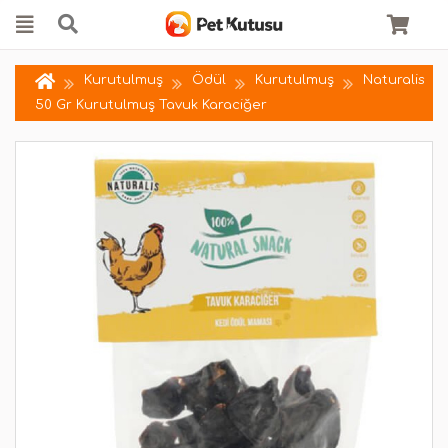
Kurutulmuş
Ödül
Kurutulmuş
Naturalis
50 Gr Kurutulmuş Tavuk Karaciğer