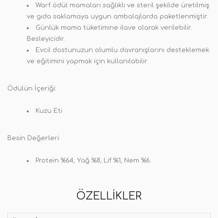
Warf ödül mamaları sağlıklı ve steril şekilde üretilmiş
ve gıda saklamaya uygun ambalajlarda paketlenmiştir.
Günlük mama tüketimine ilave olarak verilebilir.
Besleyicidir.
Evcil dostunuzun olumlu davranışlarını desteklemek
ve eğitimini yapmak için kullanılabilir.
Ödülün İçeriği
:
Kuzu Eti
Besin Değerleri
:
Protein %64, Yağ %8, Lif %1, Nem %6.
ÖZELLIKLER