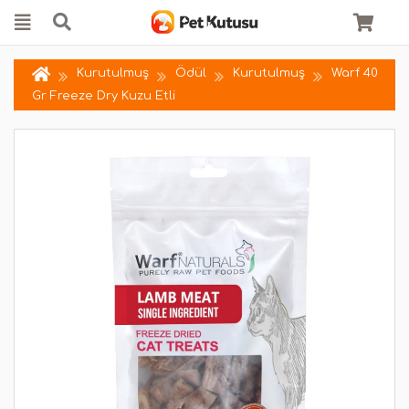
Kurutulmuş
Ödül
Kurutulmuş
Warf 40
Gr Freeze Dry Kuzu Etli