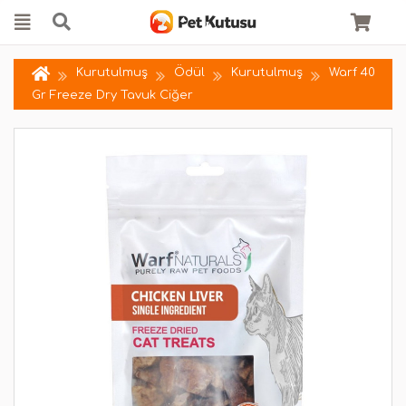
Kurutulmuş
Ödül
Kurutulmuş
Warf 40
Gr Freeze Dry Tavuk Ciğer