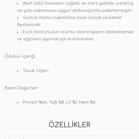
Warf ödül mamaları sağlıklı ve steril şekilde üretilmiş
ve gıda saklamaya uygun ambalajlarda paketlenmiştir.
Günlük mama tüketimine ilave olarak verilebilir.
Besleyicidir.
Evcil dostunuzun olumlu davranışlarını desteklemek
ve eğitimini yapmak için kullanılabilir.
Ödülün İçeriği
:
Tavuk Ciğeri
Besin Değerleri
:
Protein %64, Yağ %8, Lif %1, Nem %6.
ÖZELLIKLER