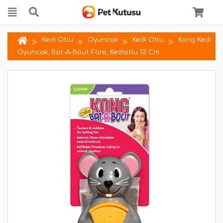
Kedi Otlu
Oyuncak
Kedi Otlu
Kong Kedi
Oyuncak, Bat-A-Bout Fare, Kediotlu 13 Cm