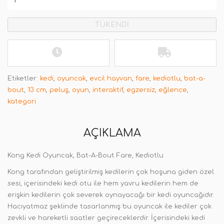
TÜKENDİ
Etiketler:
kedi
,
oyuncak
,
evcil hayvan
,
fare
,
kediotlu
,
bat-a-
bout
,
13 cm
,
peluş
,
oyun
,
interaktif
,
egzersiz
,
eğlence
,
kategori
AÇIKLAMA
Kong Kedi Oyuncak, Bat-A-Bout Fare, Kediotlu
Kong tarafından geliştirilmiş kedilerin çok hoşuna giden özel
sesi, içerisindeki kedi otu ile hem yavru kedilerin hem de
erişkin kedilerin çok severek oynayacağı bir kedi oyuncağıdır.
Hacıyatmaz şeklinde tasarlanmış bu oyuncak ile kediler çok
zevkli ve hareketli saatler geçireceklerdir. İçerisindeki kedi