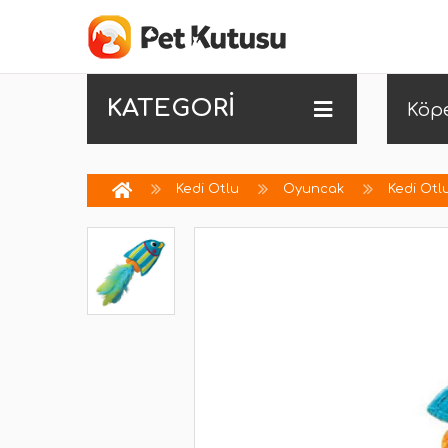
KATEGORİ
Köp
Kedi Otlu
Oyuncak
Kedi Otl