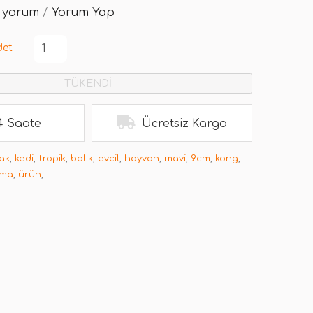
 yorum
/
Yorum Yap
det
TÜKENDİ
4 Saate
Ücretsiz Kargo
ak
,
kedi
,
tropik
,
balık
,
evcil
,
hayvan
,
mavi
,
9cm
,
kong
,
rma
,
ürün
,