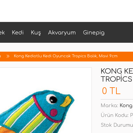
ek
Kedi
Kuş
Akvaryum
Ginepig
u
Kong Kediotlu Kedi Oyuncak Tropics Balık, Mavi 9cm
KONG KE
TROPICS
0 TL
Marka:
Kong
Ürün Kodu:
P
Stok Durumu