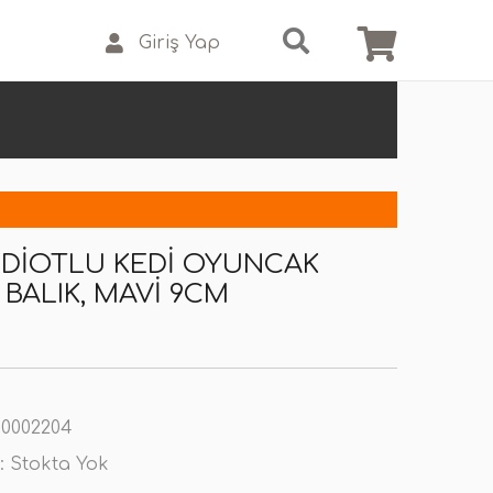
Giriş Yap
DIOTLU KEDI OYUNCAK
 BALIK, MAVI 9CM
0002204
:
Stokta Yok