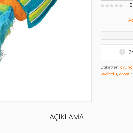
0
A
2
Etiketler:
oyunc
kediotlu
,
araştı
AÇIKLAMA