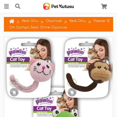
Kedi Otlu
Oyuncak
Kedi Otlu
Pawise 12
Cm Catnipli Sesli Örme Oyuncak