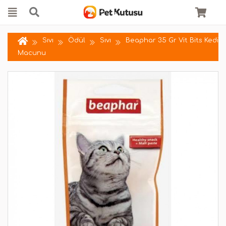
Sıvı
Ödül
Sıvı
Beaphar 35 Gr Vit Bits Kedi
Macunu