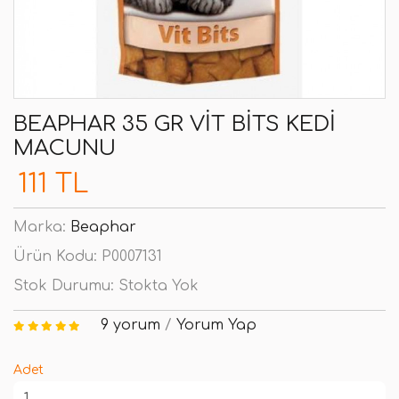
BEAPHAR 35 GR VIT BITS KEDI
MACUNU
111 TL
Marka:
Beaphar
Ürün Kodu:
P0007131
Stok Durumu:
Stokta Yok
9 yorum
/
Yorum Yap
Adet