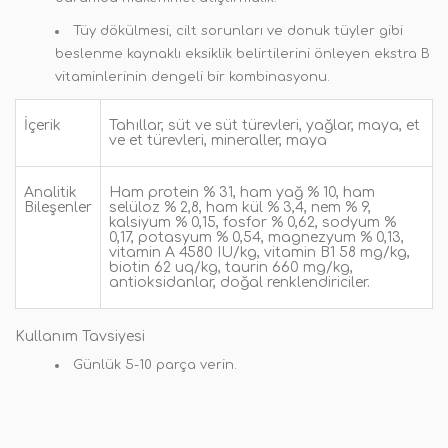
Tüy dökülmesi, cilt sorunları ve donuk tüyler gibi
beslenme kaynaklı eksiklik belirtilerini önleyen ekstra B
vitaminlerinin dengeli bir kombinasyonu.
İçerik
Tahıllar, süt ve süt türevleri, yağlar, maya, et
ve et türevleri, mineraller, maya
Analitik
Ham protein % 31, ham yağ % 10, ham
Bileşenler
selüloz % 2,8, ham kül % 3,4, nem % 9,
kalsiyum % 0,15, fosfor % 0,62, sodyum %
0,17, potasyum % 0,54, magnezyum % 0,13,
vitamin A 4580 IU/kg, vitamin B1 58 mg/kg,
biotin 62 uq/kg, taurin 660 mg/kg,
antioksidanlar, doğal renklendiriciler.
Kullanım Tavsiyesi
Günlük 5-10 parça verin.