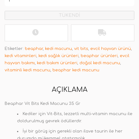
TÜKENDİ
Etiketler:
beaphar
,
kedi macunu
,
vit bits
,
evcil hayvan ürünü
,
kedi vitaminleri
,
kedi sağlık ürünleri
,
beaphar ürünleri
,
evcil
hayvan bakımı
,
kedi bakım ürünleri
,
doğal kedi macunu
,
vitaminli kedi macunu
,
beaphar kedi macunu
AÇIKLAMA
Beaphar Vit Bits Kedi Macunu 35 Gr
Kediler için Vit-Bits, lezzetli multi-vitamin macunu ile
doldurulmuş gevrek ödüllerdir.
İyi bir görüş için gerekli olan ilave taurin ile her
durumda mükemmel atıştırmalık.