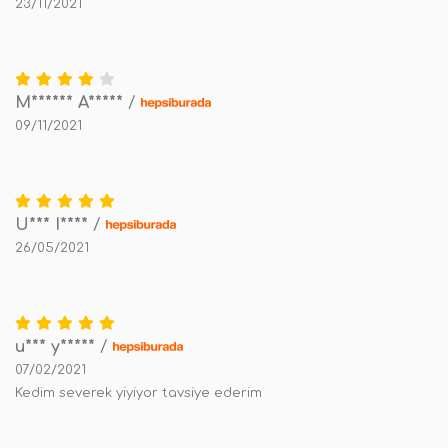
23/11/2021
M****** A*****
/
09/11/2021
U*** I****
/
26/05/2021
u*** y*****
/
07/02/2021
Kedim severek yiyiyor tavsiye ederim