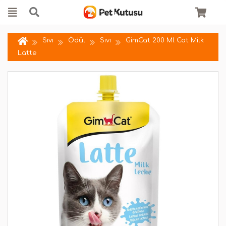
Sıvı
Ödül
Sıvı
GimCat 200 Ml Cat Milk
Latte