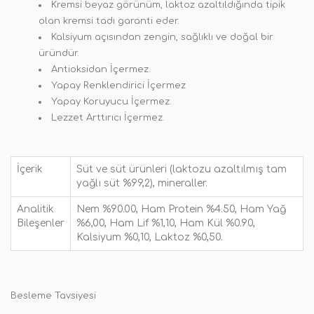
Kremsi beyaz görünüm, laktoz azaltıldığında tipik
olan kremsi tadı garanti eder.
Kalsiyum açısından zengin, sağlıklı ve doğal bir
üründür.
Antioksidan İçermez.
Yapay Renklendirici İçermez
Yapay Koruyucu İçermez.
Lezzet Arttırıcı İçermez.
İçerik
Süt ve süt ürünleri (laktozu azaltılmış tam
yağlı süt %99,2), mineraller.
Analitik
Nem %90.00, Ham Protein %4.50, Ham Yağ
Bileşenler
%6,00, Ham Lif %1,10, Ham Kül %0.90,
Kalsiyum %0,10, Laktoz %0,50.
Besleme Tavsiyesi