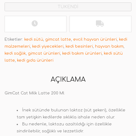
TÜKENDİ
Etiketler:
kedi sütü
,
gimcat latte
,
evcil hayvan ürünleri
,
kedi
malzemeleri
,
kedi yiyecekleri
,
kedi besinleri
,
hayvan bakım
,
kedi sağlık
,
gimcat ürünleri
,
kedi bakım ürünleri
,
kedi sütü
latte
,
kedi gıda ürünleri
AÇIKLAMA
GimCat Cat Milk Latte 200 Ml
İnek sütünde bulunan laktoz (süt şekeri), özellikle
tam yetişkin kedilerde sıklıkla ishale neden olur.
Bu nedenle, laktozu azaltıldığı için özellikle
sindirilebilir, sağlıklı ve lezzetlidir.