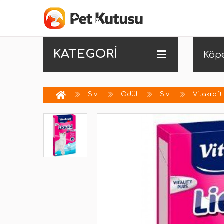
KATEGORİ
Köp
Sıvı
Ödül
Sıvı
Vitakraf