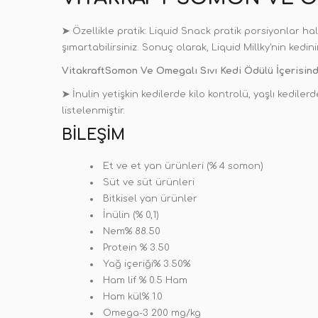
➤
Özellikle pratik: Liquid Snack pratik porsiyonlar hal
şımartabilirsiniz. Sonuç olarak, Liquid Millky'nin ked
VitakraftSomon Ve Omegalı Sıvı Kedi Ödülü İçerisind
➤
İnulin yetişkin kedilerde kilo kontrolü, yaşlı kediler
listelenmiştir.
BILEŞIM
Et ve et yan ürünleri (% 4 somon)
Süt ve süt ürünleri
Bitkisel yan ürünler
İnülin (% 0,1)
Nem% 88.50
Protein % 3.50
Yağ içeriği% 3.50%
Ham lif % 0.5 Ham
Ham kül% 1.0
Omega-3 200 mg/kg