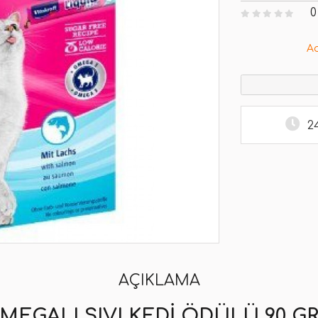
0
A
2
AÇIKLAMA
EGALI SIVI KEDI ÖDÜLÜ 90 G