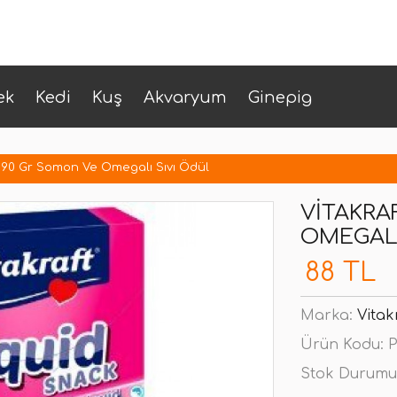
ek
Kedi
Kuş
Akvaryum
Ginepig
t 90 Gr Somon Ve Omegalı Sıvı Ödül
VITAKRA
OMEGALI
88 TL
Marka:
Vitak
Ürün Kodu:
P
Stok Durumu