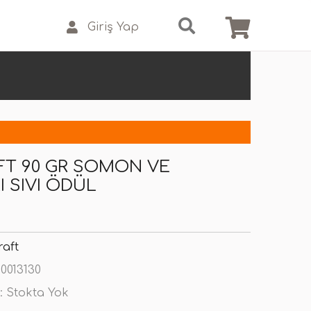
Giriş Yap
FT 90 GR SOMON VE
 SIVI ÖDÜL
raft
0013130
:
Stokta Yok