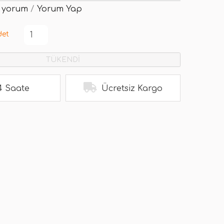
 yorum
/
Yorum Yap
det
TÜKENDİ
4 Saate
Ücretsiz Kargo
R