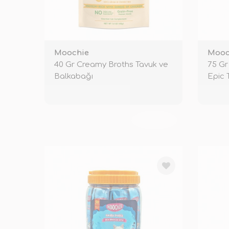
Moochie
Mooc
40 Gr Creamy Broths Tavuk ve
75 Gr
Balkabağı
Epic 
TÜKENDİ