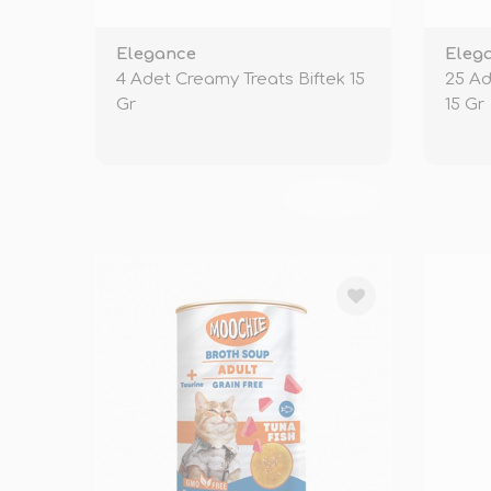
Elegance
Eleg
4 Adet Creamy Treats Biftek 15
25 A
Gr
15 Gr
TÜKENDİ