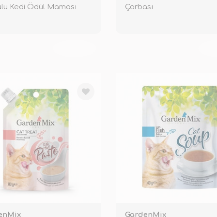
lu Kedi Ödül Maması
Çorbası
TÜKENDİ
TÜ
enMix
GardenMix