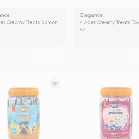
ance
Elegance
det Creamy Treats Somon
4 Adet Creamy Treats Tav
Gr
TÜKENDİ
TÜ