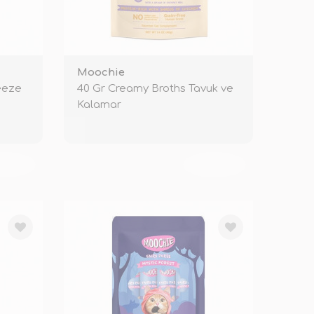
Moochie
eeze
40 Gr Creamy Broths Tavuk ve
Kalamar
KENDİ
TÜKENDİ