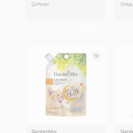
Çorbası
Dolgu
TÜKENDİ
GardenMix
Gard