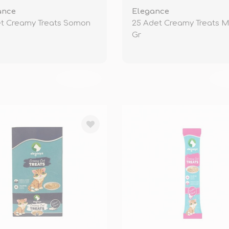
ance
Elegance
et Creamy Treats Somon
25 Adet Creamy Treats Ma
Gr
TÜKENDİ
TÜ