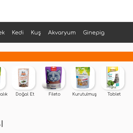
ek
Kedi
Kuş
Akvaryum
Ginepig
alık
Doğal Et
Fileto
Kurutulmuş
Tablet
I