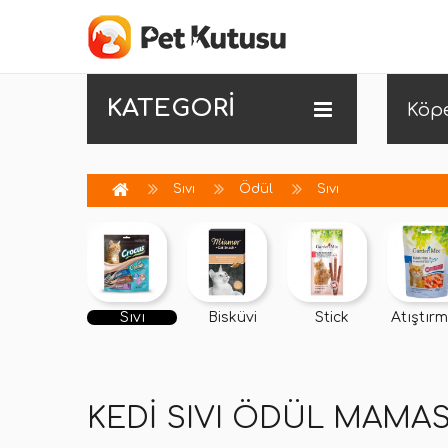
KATEGORİ
Köp
Sıvı
Ödül
Sıvı
Sıvı
Bisküvi
Stick
Atıştırm
KEDI SIVI ÖDÜL MAMAS