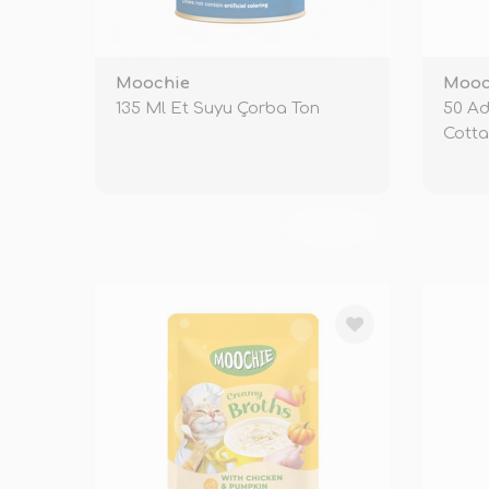
Moochie
Mooc
135 Ml Et Suyu Çorba Ton
50 Ad
Cotta
TÜKENDİ