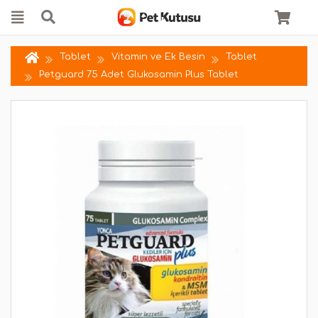
Tablet
Vitamin ve Ek Besin
Tablet
Petguard 75 Adet Glukosamin Plus Tablet