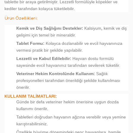
tablette bir araya getirilmiştir. Lezzetli formülüyle köpekler ve
kediler tarafından kolayca tüketilebilir
.
Ürün Özellikleri:
Kemik ve Diş Sağlığını Destekler:
Kalsiyum
,
kemik ve diş
gelişimi için temel bir mineraldir.
Tablet Formu:
Kolayca dozlanabilir ve evcil hayvanınıza
vermesi pratik bir şekilde yapılabilir.
Lezzetli ve Kabul Edilebilir:
Hayvan dostu formülü
sayesinde evcil hayvanınız tarafından sevilerek tüketilir.
Veteriner Hekim Kontrolünde Kullanım:
Sağlık
profesyonelleri tarafından önerildiği şekilde kullanılması
önerilir.
KULLANIM TALIMATLARI:
Günde bir defa veteriner hekim önerisine uygun dozda
kullanımı önerilir
.
Tabletleri doğrudan hayvanın ağzına verebilir veya yemine
karıştırabilirsiniz
.
Özellikle büyüme dönemindeki genç hayvanlara, hamile