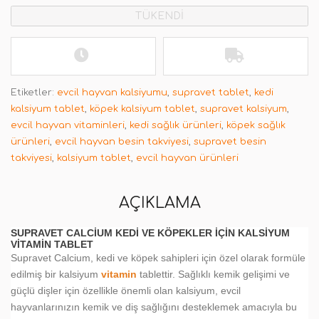
TÜKENDİ
Etiketler:
evcil hayvan kalsiyumu
,
supravet tablet
,
kedi
kalsiyum tablet
,
köpek kalsiyum tablet
,
supravet kalsiyum
,
evcil hayvan vitaminleri
,
kedi sağlık ürünleri
,
köpek sağlık
ürünleri
,
evcil hayvan besin takviyesi
,
supravet besin
takviyesi
,
kalsiyum tablet
,
evcil hayvan ürünleri
AÇIKLAMA
SUPRAVET CALCIUM KEDI VE KÖPEKLER İÇIN KALSIYUM
VITAMIN TABLET
Supravet Calcium, kedi ve köpek sahipleri için özel olarak formüle
edilmiş bir kalsiyum
vitamin
tablettir. Sağlıklı kemik gelişimi ve
güçlü dişler için özellikle önemli olan kalsiyum, evcil
hayvanlarınızın kemik ve diş sağlığını desteklemek amacıyla bu