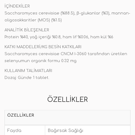
İÇİNDEKİLER
Saccharomyces cerevisiae (%88.5), β-glukanlar (%3), mannan-
oligosakkaritler (MOS) (%1.5)
ANALİTİK BİLEŞENLER
Protein %40, yağ içeriği %0.8, ham lif %0.06, ham kül %6
KATKI MADDELERİ/KG BESİN KATKILARI
Saccharomyces cerevisiae CNCM I-3060 tarafından üretilen
selenyumun organik formu 0.32 mg
KULLANIM TALİMATLARI
Dozaj: Günde 1 tablet.
ÖZELLIKLER
ÖZELLIKLER
Fayda
Bağırsak Sağlığı