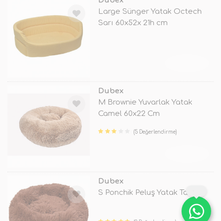
Dubex
Large Sünger Yatak Octech
Sarı 60x52x 21h cm
TÜKENDİ
Dubex
M Brownie Yuvarlak Yatak
Camel 60x22 Cm
(5 Değerlendirme)
TÜKENDİ
Dubex
S Ponchik Peluş Yatak Tarçın