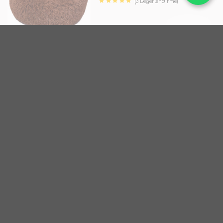
(3 Değerlendirme)
TÜKENDİ
Dubex
M Suffle Serisi Yatak 72x15 Cm
TÜKENDİ
Dubex
L Donat Serisi Yatak 95x25 cm
Kahverengi
TÜKENDİ