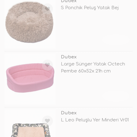
Dubex
S Ponchik Peluş Yatak Bej
TÜKENDİ
Dubex
Large Sünger Yatak Octech
Pembe 60x52x 21h cm
TÜKENDİ
Dubex
L Leo Peluşlu Yer Minderi Vr01