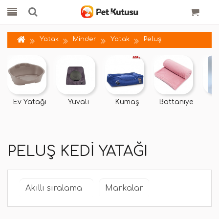
Yatak
Minder
Yatak
Peluş
Ev Yatağı
Yuvalı
Kumaş
Battaniye
Ç
PELUŞ KEDI YATAĞI