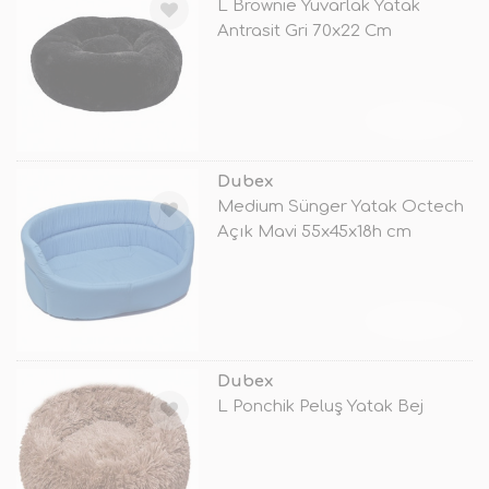
L Brownie Yuvarlak Yatak
Antrasit Gri 70x22 Cm
TÜKENDİ
Dubex
Medium Sünger Yatak Octech
Açık Mavi 55x45x18h cm
TÜKENDİ
Dubex
L Ponchik Peluş Yatak Bej