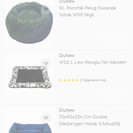
Dubex
XL Ponchik Peluş Yuvarlak
Yatak Vr05 Yeşil
TÜKENDİ
Dubex
Vr02 L Leo Peluşlu Yer Minderi
(1 Değerlendirme)
TÜKENDİ
Dubex
70x95x22h Cm Cookie
Dikdörtgen Yatak S.Mavi(Xl)