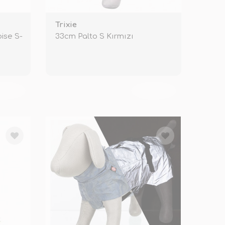
Trixie
ise S-
33cm Palto S Kırmızı
KENDİ
TÜKENDİ