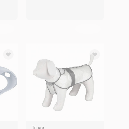
KENDİ
TÜKENDİ
Trixie