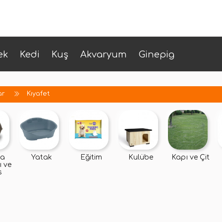
ek
Kedi
Kuş
Akvaryum
Ginepig
ar
Kıyafet
ma
Yatak
Eğitim
Kulübe
Kapı ve Çit
 ve
s