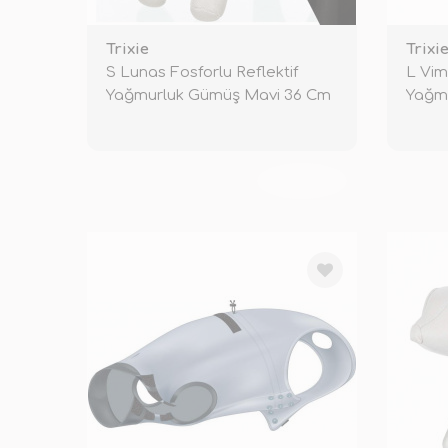
Trixie
Trixi
S Lunas Fosforlu Reflektif
L Vim
Yağmurluk Gümüş Mavi 36 Cm
Yağmu
TÜKENDİ