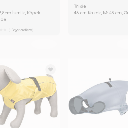
e
Trixie
 2,5cm İsimlik, Köpek
48 cm Kazak, M: 45 cm, Gr
nde
(1 Değerlendirme)
TÜKENDİ
TÜ