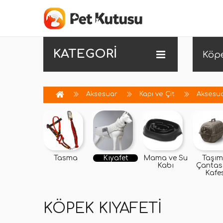
KATEGORİ
Köp
Aksesuar
Kapı ve Çit
Aksesu
Tasma
Kıyafet
Mama ve Su
Taşı
Kabı
Çantası
Kafe
KÖPEK KIYAFETI