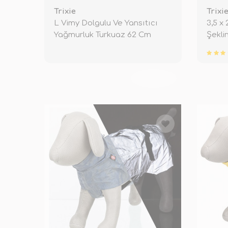
Trixie
Trixi
L Vimy Dolgulu Ve Yansıtıcı
3,5 x
Yağmurluk Turkuaz 62 Cm
Şekli
TÜKENDİ