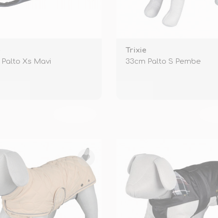
e
Trixie
Palto Xs Mavi
33cm Palto S Pembe
TÜKENDİ
TÜ