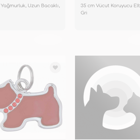
Yağmurluk, Uzun Bacaklı,
35 cm Vücut Koruyucu Elb
Gri
TÜKENDİ
TÜ