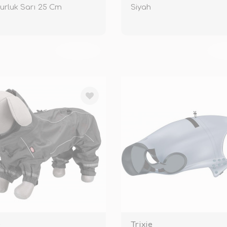
rluk Sarı 25 Cm
Siyah
TÜKENDİ
TÜ
e
Trixie