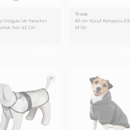
e
Trixie
y Dolgulu Ve Yansıtıcı
40 cm Vücut Koruyucu Elb
rluk Sarı 62 Cm
M Gri
TÜKENDİ
TÜ