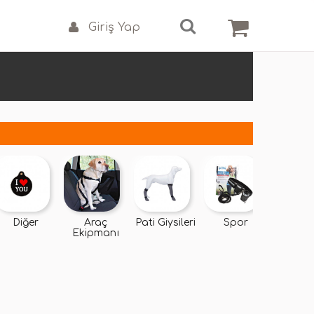
Giriş Yap
Diğer
Araç
Pati Giysileri
Spor
Yedek P
Ekipmanı