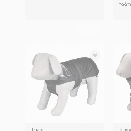
Yağmu
TÜKENDİ
Trixie
Trixi