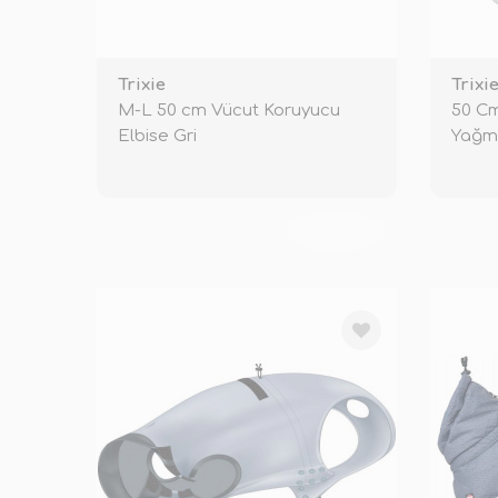
Trixie
Trixi
M-L 50 cm Vücut Koruyucu
50 Cm
Elbise Gri
Yağm
TÜKENDİ