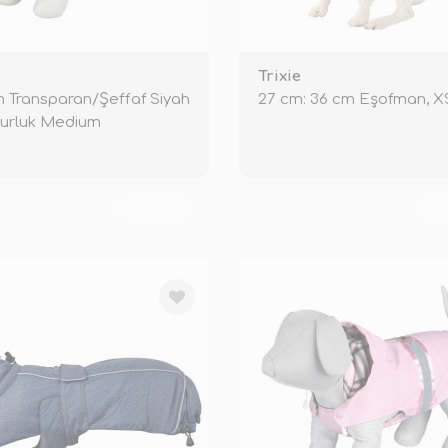
e
Trixie
 Transparan/Şeffaf Siyah
27 cm: 36 cm Eşofman, XS
urluk Medium
TÜKENDİ
TÜ