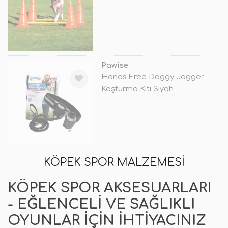
TÜKENDİ
Pawise
Hands Free Doggy Jogger
Koşturma Kiti Siyah
TÜKENDİ
KÖPEK SPOR MALZEMESI
KÖPEK SPOR AKSESUARLARI
- EĞLENCELI VE SAĞLIKLI
OYUNLAR İÇIN İHTIYACINIZ