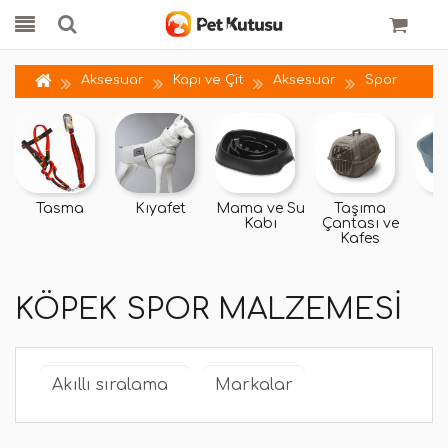
Aksesuar
Kapı ve Çit
Aksesuar
Spor
Tasma
Kıyafet
Mama ve Su
Taşıma
Y
Kabı
Çantası ve
Kafes
KÖPEK SPOR MALZEMESI