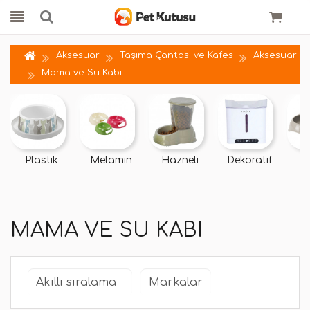
Aksesuar
Taşıma Çantası ve Kafes
Aksesuar
Mama ve Su Kabı
Plastik
Melamin
Hazneli
Dekoratif
MAMA VE SU KABI