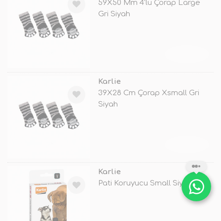
59X50 Mm 4'lü Çorap Large
Gri Siyah
TÜKENDİ
Karlie
39X28 Cm Çorap Xsmall Gri
Siyah
TÜKENDİ
Karlie
Pati Koruyucu Small Siyah