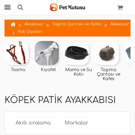
Aksesuar
Taşıma Çantası ve Kafes
Aksesuar
Pati Giysileri
Tasma
Kıyafet
Mama ve Su
Taşıma
Y
Kabı
Çantası ve
Kafes
KÖPEK PATIK AYAKKABISI