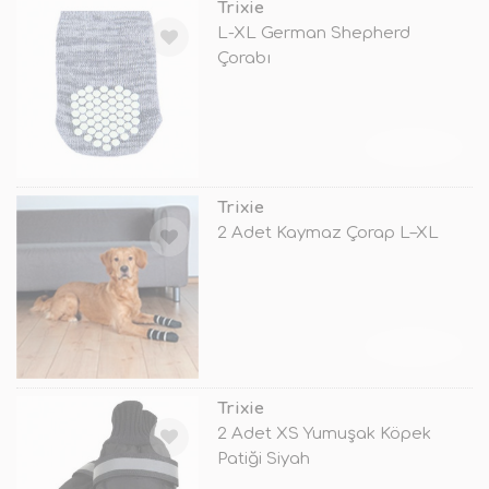
Trixie
L-XL German Shepherd
Çorabı
TÜKENDİ
Trixie
2 Adet Kaymaz Çorap L–XL
TÜKENDİ
Trixie
2 Adet XS Yumuşak Köpek
Patiği Siyah