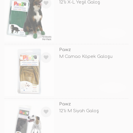
12'li X-L Yeşil Galoş
TÜKENDİ
Pawz
M Camao Köpek Galoşu
TÜKENDİ
Pawz
12'li M Siyah Galoş