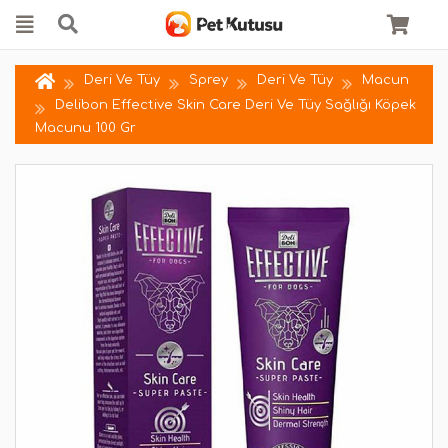
Deri Ve Tüy
Sprey
Deri Ve Tüy
Macun
Delibon Effective Skin Care Deri Ve Tüy Sağlığı Köpek
Macunu 100 Gr