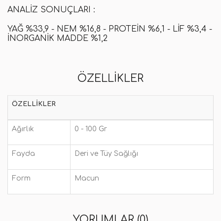
ANALIZ SONUÇLARI :
YAĞ %33,9 - NEM %16,8 - PROTEIN %6,1 - LIF %3,4 -
İNORGANIK MADDE %1,2
ÖZELLIKLER
ÖZELLIKLER
Ağırlık
0 - 100 Gr
Fayda
Deri ve Tüy Sağlığı
Form
Macun
YORUMLAR (0)