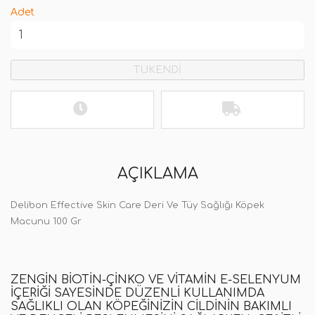
Adet
TÜKENDİ
AÇIKLAMA
Delibon Effective Skin Care Deri Ve Tüy Sağlığı Köpek
Macunu 100 Gr
ZENGIN BIOTIN-ÇINKO VE VITAMIN E-SELENYUM
IÇERIĞI SAYESINDE DÜZENLI KULLANIMDA
SAĞLIKLI OLAN KÖPEĞINIZIN CILDININ BAKIMLI