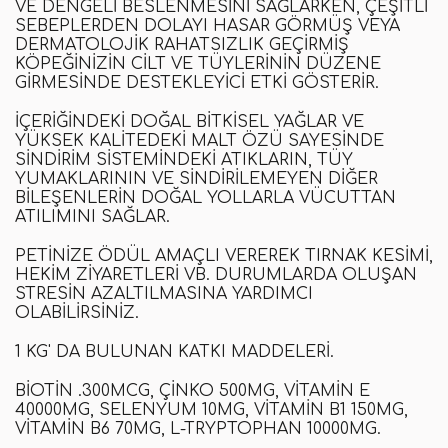
VE DENGELI BESLENMESINI SAĞLARKEN, ÇEŞITLI
SEBEPLERDEN DOLAYI HASAR GÖRMÜŞ VEYA
DERMATOLOJIK RAHATSIZLIK GEÇIRMIŞ
KÖPEĞINIZIN CILT VE TÜYLERININ DÜZENE
GIRMESINDE DESTEKLEYICI ETKI GÖSTERIR.
İÇERIĞINDEKI DOĞAL BITKISEL YAĞLAR VE
YÜKSEK KALITEDEKI MALT ÖZÜ SAYESINDE
SINDIRIM SISTEMINDEKI ATIKLARIN, TÜY
YUMAKLARININ VE SINDIRILEMEYEN DIĞER
BILEŞENLERIN DOĞAL YOLLARLA VÜCUTTAN
ATILIMINI SAĞLAR.
PETINIZE ÖDÜL AMAÇLI VEREREK TIRNAK KESIMI,
HEKIM ZIYARETLERI VB. DURUMLARDA OLUŞAN
STRESIN AZALTILMASINA YARDIMCI
OLABILIRSINIZ.
1 KG' DA BULUNAN KATKI MADDELERI.
BIOTIN .300MCG, ÇINKO 500MG, VITAMIN E
40000MG, SELENYUM 10MG, VITAMIN B1 150MG,
VITAMIN B6 70MG, L-TRYPTOPHAN 10000MG.