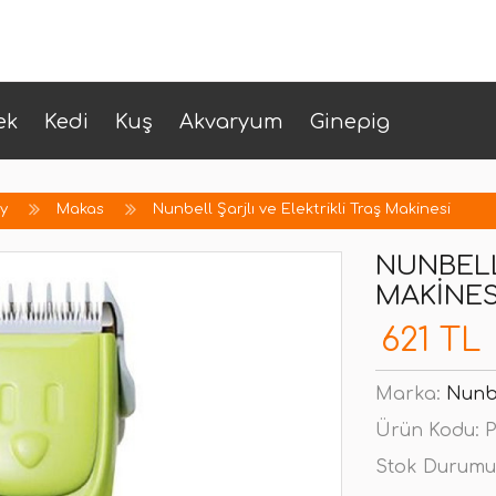
ek
Kedi
Kuş
Akvaryum
Ginepig
üy
Makas
Nunbell Şarjlı ve Elektrikli Traş Makinesi
NUNBELL
MAKINES
621 TL
Marka:
Nunb
Ürün Kodu:
P
Stok Durumu