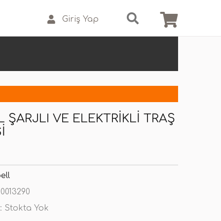
Giriş Yap
 ŞARJLI VE ELEKTRIKLI TRAŞ
I
ell
0013290
:
Stokta Yok