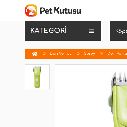
KATEGORİ
Köp
Deri Ve Tüy
Sprey
Deri Ve T