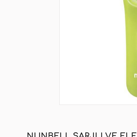
NUNBELL ŞARJLI VE ELE