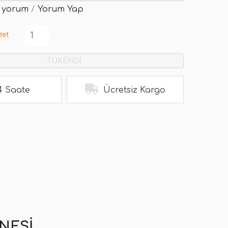
 yorum
/
Yorum Yap
det
TÜKENDİ
4 Saate
Ücretsiz Kargo
NESI