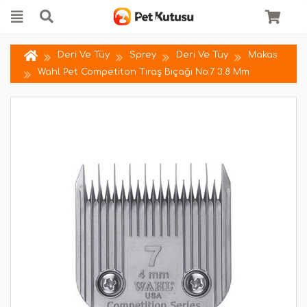
Deri Ve Tüy
Sprey
Deri Ve Tüy
Makas
Wahl Pet Competiton Tıraş Bıçağı No:7 3.8 Mm