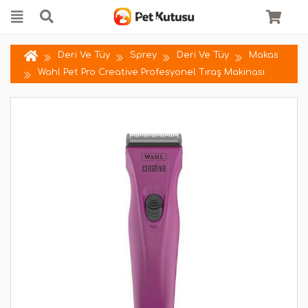
Deri Ve Tüy
Sprey
Deri Ve Tüy
Makas
Wahl Pet Pro Creative Profesyonel Tıraş Makinası