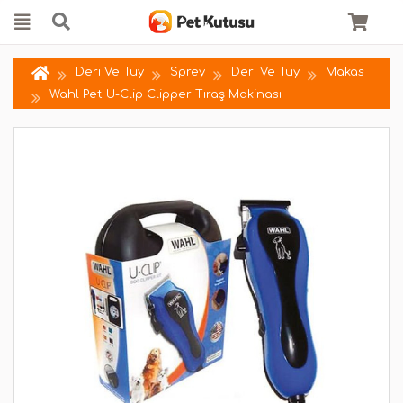
Deri Ve Tüy
Sprey
Deri Ve Tüy
Makas
Wahl Pet U-Clip Clipper Tıraş Makinası