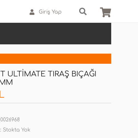
Giriş Yap
T ULTIMATE TIRAŞ BIÇAĞI
 MM
L
0026968
:
Stokta Yok