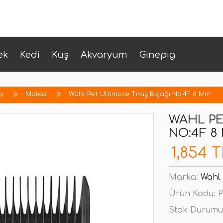
ek
Kedi
Kuş
Akvaryum
Ginepig
üy
Makas
Wahl Pet Ultimate Tıraş Bıçağı No:4F 8 Mm
WAHL PE
NO:4F 8
1,854 T
Marka:
Wahl
Ürün Kodu:
P
Stok Durumu