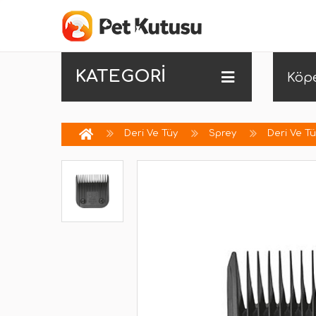
KATEGORİ
Köp
Deri Ve Tüy
Sprey
Deri Ve T