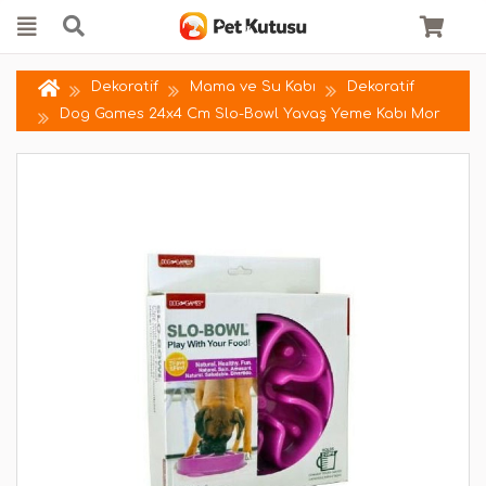
Dekoratif
Mama ve Su Kabı
Dekoratif
Dog Games 24x4 Cm Slo-Bowl Yavaş Yeme Kabı Mor