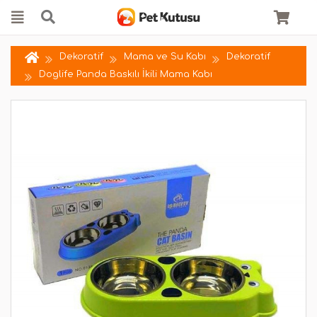
Dekoratif
Mama ve Su Kabı
Dekoratif
Doglife Panda Baskılı İkili Mama Kabı