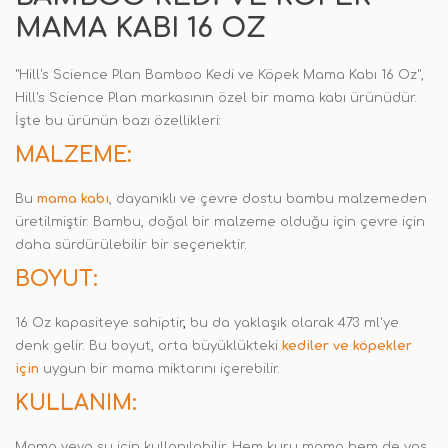
MAMA KABI 16 OZ
"Hill's Science Plan Bamboo Kedi ve Köpek Mama Kabı 16 Oz",
Hill's Science Plan markasının özel bir mama kabı ürünüdür.
İşte bu ürünün bazı özellikleri:
MALZEME:
Bu
mama kabı
, dayanıklı ve çevre dostu bambu malzemeden
üretilmiştir. Bambu, doğal bir malzeme olduğu için çevre için
daha sürdürülebilir bir seçenektir.
BOYUT:
16 Oz kapasiteye sahiptir
,
bu da yaklaşık olarak 473 ml'ye
denk gelir. Bu boyut, orta büyüklükteki
kediler ve
köpekler
için
uygun bir mama miktarını içerebilir.
KULLANIM:
Mama veya su için kullanılabilir. Hem kuru mama hem de yaş