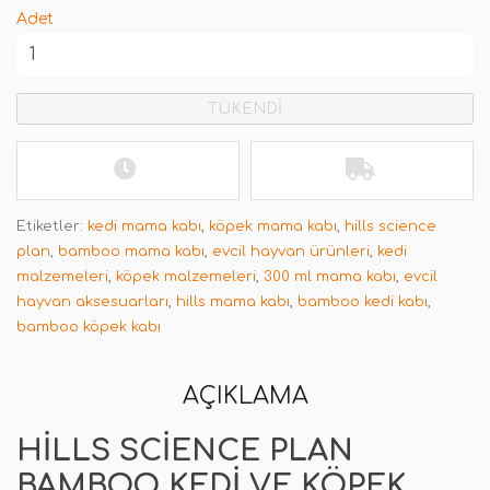
Adet
TÜKENDİ
Etiketler:
kedi mama kabı
,
köpek mama kabı
,
hills science
plan
,
bamboo mama kabı
,
evcil hayvan ürünleri
,
kedi
malzemeleri
,
köpek malzemeleri
,
300 ml mama kabı
,
evcil
hayvan aksesuarları
,
hills mama kabı
,
bamboo kedi kabı
,
bamboo köpek kabı
AÇIKLAMA
HILLS SCIENCE PLAN
BAMBOO KEDI VE KÖPEK