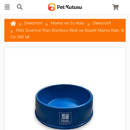
Dekoratif
Mama ve Su Kabı
Dekoratif
Hills Science Plan Bamboo Kedi ve Köpek Mama Kabı 16
Oz 300 Ml