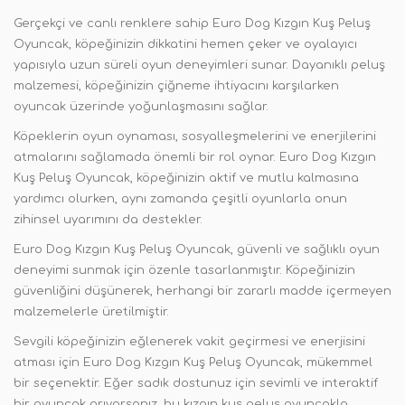
Gerçekçi ve canlı renklere sahip Euro Dog Kızgın Kuş Peluş
Oyuncak, köpeğinizin dikkatini hemen çeker ve oyalayıcı
yapısıyla uzun süreli oyun deneyimleri sunar. Dayanıklı peluş
malzemesi, köpeğinizin çiğneme ihtiyacını karşılarken
oyuncak üzerinde yoğunlaşmasını sağlar.
Köpeklerin oyun oynaması, sosyalleşmelerini ve enerjilerini
atmalarını sağlamada önemli bir rol oynar. Euro Dog Kızgın
Kuş Peluş Oyuncak, köpeğinizin aktif ve mutlu kalmasına
yardımcı olurken, aynı zamanda çeşitli oyunlarla onun
zihinsel uyarımını da destekler.
Euro Dog Kızgın Kuş Peluş Oyuncak, güvenli ve sağlıklı oyun
deneyimi sunmak için özenle tasarlanmıştır. Köpeğinizin
güvenliğini düşünerek, herhangi bir zararlı madde içermeyen
malzemelerle üretilmiştir.
Sevgili köpeğinizin eğlenerek vakit geçirmesi ve enerjisini
atması için Euro Dog Kızgın Kuş Peluş Oyuncak, mükemmel
bir seçenektir. Eğer sadık dostunuz için sevimli ve interaktif
bir oyuncak arıyorsanız, bu kızgın kuş peluş oyuncakla