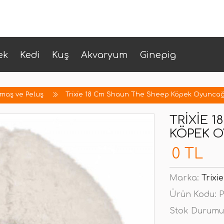
ek
Kedi
Kuş
Akvaryum
Ginepig
maş ve Peluş
Trixie 18 Cm Shaun The Sheep Köpek Oyuncağ
TRIXIE 
KÖPEK O
0 TL
Marka:
Trixie
Ürün Kodu:
P
Stok Durumu