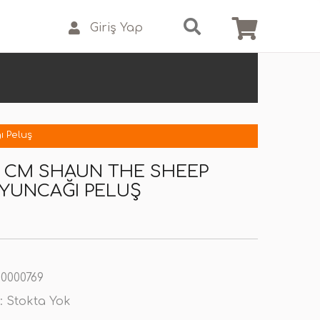
Giriş Yap
ı Peluş
18 CM SHAUN THE SHEEP
YUNCAĞI PELUŞ
0000769
:
Stokta Yok