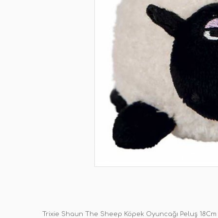
Trixie Shaun The Sheep Köpek Oyuncağı Peluş 18Cm