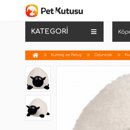
KATEGORİ
Köp
Kumaş ve Peluş
Oyuncak
Ku