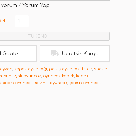
 yorum
/
Yorum Yap
det
TÜKENDİ
4 Saate
Ücretsiz Kargo
hayvan
,
köpek oyuncağı
,
peluş oyuncak
,
trixie
,
shaun
m
,
yumuşak oyuncak
,
oyuncak köpek
,
köpek
ş köpek oyuncak
,
sevimli oyuncak
,
çocuk oyuncak.