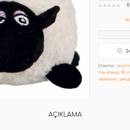
0
A
2
Etiketler:
evcil 
the sheep
,
18 c
aksesuarı
,
pelu
AÇIKLAMA