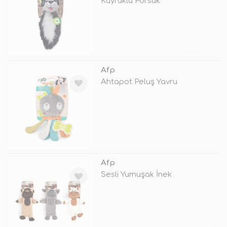
Kuyruklu Porsuk
TÜKENDİ
Afp
Ahtapot Peluş Yavru
TÜKENDİ
Afp
Sesli Yumuşak İnek