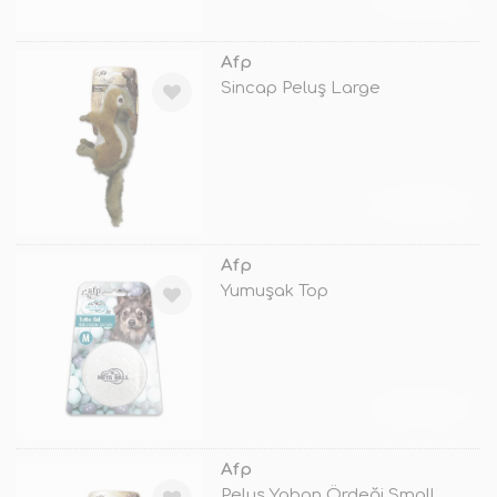
TÜKENDİ
Afp
Sincap Peluş Large
TÜKENDİ
Afp
Yumuşak Top
TÜKENDİ
Afp
Peluş Yaban Ördeği Small