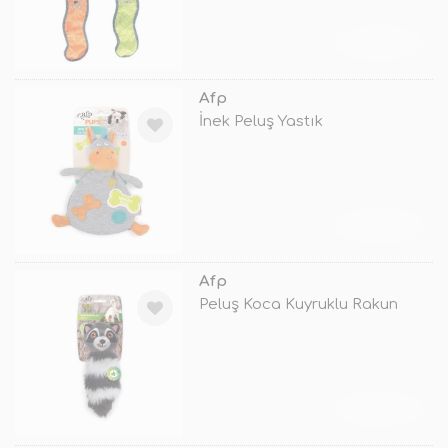
TÜKENDİ
Afp
İnek Peluş Yastık
TÜKENDİ
Afp
Peluş Koca Kuyruklu Rakun
TÜKENDİ