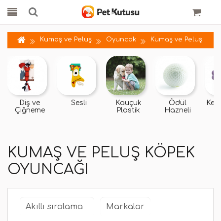
Kumaş ve Peluş
Oyuncak
Kumaş ve Peluş
Diş ve
Sesli
Kauçuk
Ödül
Kemi
Çiğneme
Plastik
Hazneli
KUMAŞ VE PELUŞ KÖPEK
OYUNCAĞI