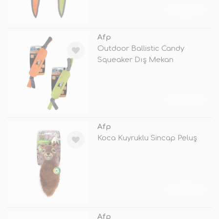
TÜKENDİ
Afp
Outdoor Ballistic Candy
Squeaker Dış Mekan
TÜKENDİ
Afp
Koca Kuyruklu Sincap Peluş
TÜKENDİ
Afp