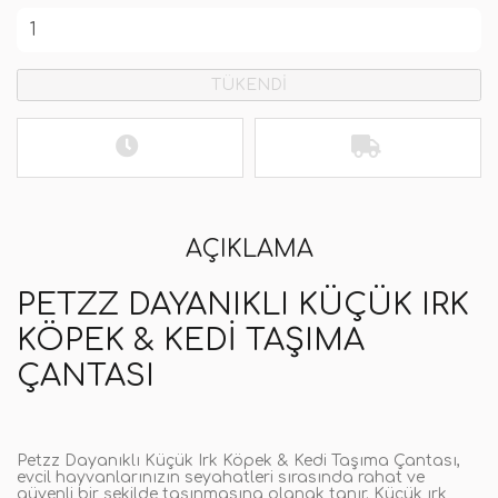
TÜKENDİ
AÇIKLAMA
PETZZ DAYANIKLI KÜÇÜK IRK
KÖPEK & KEDI TAŞIMA
ÇANTASI
Petzz Dayanıklı Küçük Irk Köpek & Kedi Taşıma Çantası,
evcil hayvanlarınızın seyahatleri sırasında rahat ve
güvenli bir şekilde taşınmasına olanak tanır. Küçük ırk