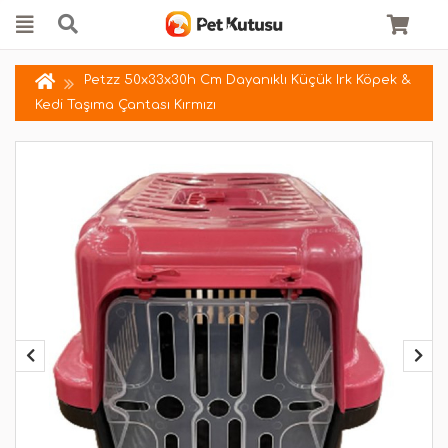
Petzz 50x33x30h Cm Dayanıklı Küçük Irk Köpek &
Kedi Taşıma Çantası Kırmızı