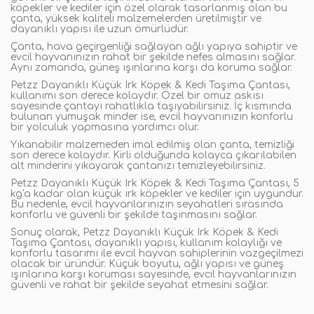
köpekler ve kediler için özel olarak tasarlanmış olan bu
çanta, yüksek kaliteli malzemelerden üretilmiştir ve
dayanıklı yapısı ile uzun ömürlüdür.
Çanta, hava geçirgenliği sağlayan ağlı yapıya sahiptir ve
evcil hayvanınızın rahat bir şekilde nefes almasını sağlar.
Aynı zamanda, güneş ışınlarına karşı da koruma sağlar.
Petzz Dayanıklı Küçük Irk Köpek & Kedi Taşıma Çantası,
kullanımı son derece kolaydır. Özel bir omuz askısı
sayesinde çantayı rahatlıkla taşıyabilirsiniz. İç kısmında
bulunan yumuşak minder ise, evcil hayvanınızın konforlu
bir yolculuk yapmasına yardımcı olur.
Yıkanabilir malzemeden imal edilmiş olan çanta, temizliği
son derece kolaydır. Kirli olduğunda kolayca çıkarılabilen
alt minderini yıkayarak çantanızı temizleyebilirsiniz.
Petzz Dayanıklı Küçük Irk Köpek & Kedi Taşıma Çantası, 5
kg'a kadar olan küçük ırk köpekler ve kediler için uygundur.
Bu nedenle, evcil hayvanlarınızın seyahatleri sırasında
konforlu ve güvenli bir şekilde taşınmasını sağlar.
Sonuç olarak, Petzz Dayanıklı Küçük Irk Köpek & Kedi
Taşıma Çantası, dayanıklı yapısı, kullanım kolaylığı ve
konforlu tasarımı ile evcil hayvan sahiplerinin vazgeçilmezi
olacak bir üründür. Küçük boyutu, ağlı yapısı ve güneş
ışınlarına karşı koruması sayesinde, evcil hayvanlarınızın
güvenli ve rahat bir şekilde seyahat etmesini sağlar.