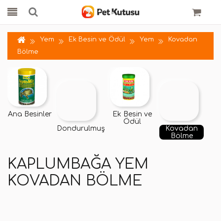
Yem
Ek Besin ve Ödül
Yem
Kovadan
Bölme
Ana Besinler
Ek Besin ve
Ödül
Dondurulmuş
Kovadan
Bölme
KAPLUMBAĞA YEM
KOVADAN BÖLME