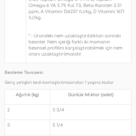
Omega-6 YA 3.79, Kül 7.3, Beta-Karoten 3.31
ppm, A Vitamini 136237 IU/kg, D Vitamini 1671
IU/kg.
* :
Üründeki nem uzaklaştırıldıktan sonraki
besinler. Nem içeriği farklı iki mamanın
besinsel profiilini karşılaştırabilmek için nem
oranı uzaklaştırılmalıdır.
Besleme Tavsiyesi
Genç yetişkin kedi kısırlaştırılmasından 1 yaşına kadar
Ağırlık (kg)
Günlük Miktar (adet)
2
3 3/4
3
5 1/4