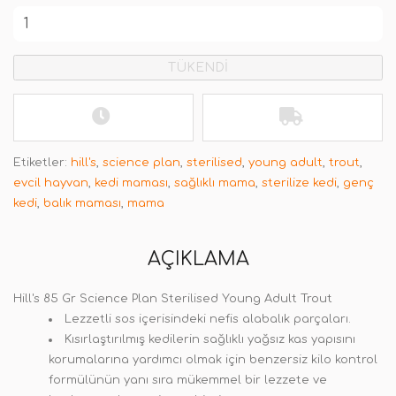
TÜKENDİ
Etiketler:
hill's
,
science plan
,
sterilised
,
young adult
,
trout
,
evcil hayvan
,
kedi maması
,
sağlıklı mama
,
sterilize kedi
,
genç
kedi
,
balık maması
,
mama
AÇIKLAMA
Hill's
85 Gr Science Plan Sterilised Young Adult Trout
Lezzetli sos içerisindeki nefis alabalık parçaları.
Kısırlaştırılmış kedilerin sağlıklı yağsız kas yapısını
korumalarına yardımcı olmak için benzersiz kilo kontrol
formülünün yanı sıra mükemmel bir lezzete ve