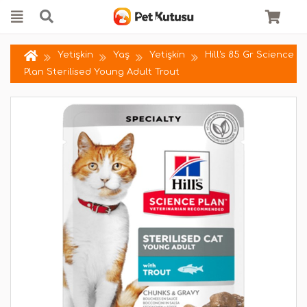
Yetişkin
Yaş
Yetişkin
Hill's 85 Gr Science
Plan Sterilised Young Adult Trout