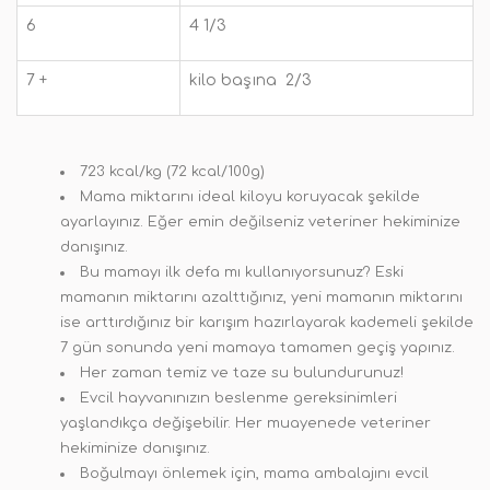
6
4 1/3
7 +
kilo başına 2/3
723 kcal/kg (72 kcal/100g)
Mama miktarını ideal kiloyu koruyacak şekilde
ayarlayınız. Eğer emin değilseniz veteriner hekiminize
danışınız.
Bu mamayı ilk defa mı kullanıyorsunuz? Eski
mamanın miktarını azalttığınız, yeni mamanın miktarını
ise arttırdığınız bir karışım hazırlayarak kademeli şekilde
7 gün sonunda yeni mamaya tamamen geçiş yapınız.
Her zaman temiz ve taze su bulundurunuz!
Evcil hayvanınızın beslenme gereksinimleri
yaşlandıkça değişebilir. Her muayenede veteriner
hekiminize danışınız.
Boğulmayı önlemek için, mama ambalajını evcil