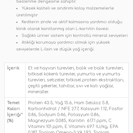
beslenme dengesine sahiptir.
Yüksek kaliteli ve sindirimi kolay malzemelerle
üretilmiştir.
Kedilerin zinde ve aktif kalmasına yardımcı olduğu
klinik olarak kanıtlanmış olan L-karnitin ilavesi.
Sağlıklı üriner sistem için kontrollü mineral seviyeleri.
Atikliği korumaya yardımcı olmak için yüksek
seviyelerde L-lisin ve düşük yağ içeriği.
İçerik
Et ve hayvan türevleri, balık ve balık türevleri,
bitkisel kökenli türevler, yumurta ve yumurta
türevleri, sebzeler, bitkisel protein ekstraktları,
çeşitli şekerler, tahıllar, sıvı ve katı yağlar,
mineraller.
Temel
Protein
43.5, Yağ 15.6, Ham Selüloz 5.8,
Kalori
Karbonhidrat / NFE 27.7, Kalsiyum 1.12, Fosfor
İçeriği*
0.86, Sodyum 0.46, Potasyum 0.86,
(%)
Magnezyum 0.085, Karnitin 617.1 ppm, C
Vitamini 101 ppm, E Vitamini 697 IU/kg, EPA
0.187, Toplam Omega-3 YA 1.93, Toplam