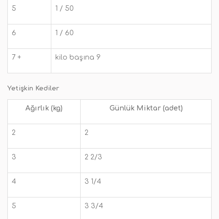
5
1 / 50
6
1 / 60
7 +
kilo başına 9
Yetişkin Kediler
Ağırlık (kg)
Günlük Miktar (adet)
2
2
3
2 2/3
4
3 1/4
5
3 3/4