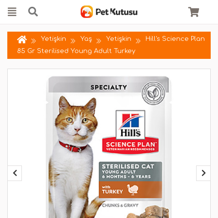
Yetişkin
Yaş
Yetişkin
Hill's Science Plan
85 Gr Sterilised Young Adult Turkey