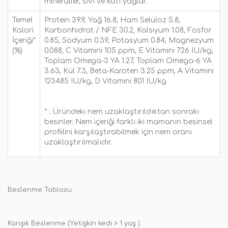
mineraller, sıvı ve katı yağlar.
Temel
Protein 39.9, Yağ 16.8, Ham Selüloz 5.8,
Kalori
Karbonhidrat / NFE 30.2, Kalsiyum 1.08, Fosfor
İçeriği*
0.85, Sodyum 0.39, Potasyum 0.84, Magnezyum
(%)
0.088, C Vitamini 105 ppm, E Vitamini 726 IU/kg,
Toplam Omega-3 YA 1.27, Toplam Omega-6 YA
3.63, Kül 7.3, Beta-Karoten 3.25 ppm, A Vitamini
123485 IU/kg, D Vitamini 801 IU/kg
* :
Üründeki nem uzaklaştırıldıktan sonraki
besinler. Nem içeriği farklı iki mamanın besinsel
profiilini karşılaştırabilmek için nem oranı
uzaklaştırılmalıdır.
Beslenme Tablosu
Karışık Beslenme (Yetişkin kedi > 1 yaş
)