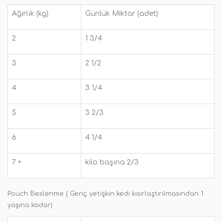
Ağırlık (kg)
Günlük Miktar (adet)
2
1 3/4
3
2 1/2
4
3 1/4
5
3 2/3
6
4 1/4
7 +
kilo başına 2/3
Pouch Beslenme ( Genç yetişkin kedi kısırlaştırılmasından 1
yaşına kadar)