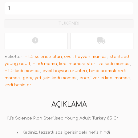
TÜKENDİ
Etiketler:
hill's science plan
,
evcil hayvan maması
,
sterilised
young adult
,
hindi mama
,
kedi maması
,
sterilize kedi maması
,
hill's kedi maması
,
evcil hayvan ürünleri
,
hindi aromalı kedi
maması
,
genç yetişkin kedi maması
,
enerji verici kedi maması
,
kedi besinleri
AÇIKLAMA
Hill's Science Plan Sterilised Young Adult Turkey 85 Gr
Kediniz, lezzetli sos içerisindeki nefis hindi