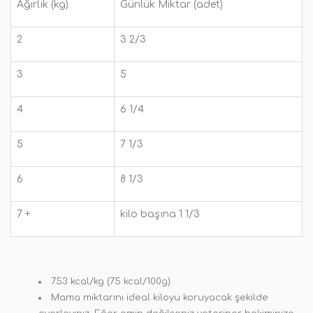
Ağırlık (kg)
Günlük Miktar (adet)
2
3 2/3
3
5
4
6 1/4
5
7 1/3
6
8 1/3
7 +
kilo başına 1 1/3
753 kcal/kg (75 kcal/100g).
Mama miktarını ideal kiloyu koruyacak şekilde