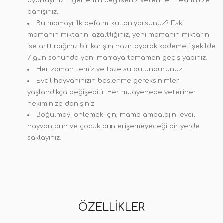
ayarlayınız. Eğer emin değilseniz veteriner hekiminize
danışınız.
Bu mamayı ilk defa mı kullanıyorsunuz? Eski
mamanın miktarını azalttığınız, yeni mamanın miktarını
ise arttırdığınız bir karışım hazırlayarak kademeli şekilde
7 gün sonunda yeni mamaya tamamen geçiş yapınız.
Her zaman temiz ve taze su bulundurunuz!
Evcil hayvanınızın beslenme gereksinimleri
yaşlandıkça değişebilir. Her muayenede veteriner
hekiminize danışınız.
Boğulmayı önlemek için, mama ambalajını evcil
hayvanların ve çocukların erişemeyeceği bir yerde
saklayınız.
ÖZELLIKLER