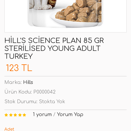
HILL'S SCIENCE PLAN 85 GR
STERILISED YOUNG ADULT
TURKEY
123 TL
Marka:
Hills
Ürün Kodu:
P0000042
Stok Durumu:
Stokta Yok
1 yorum
/
Yorum Yap
Adet