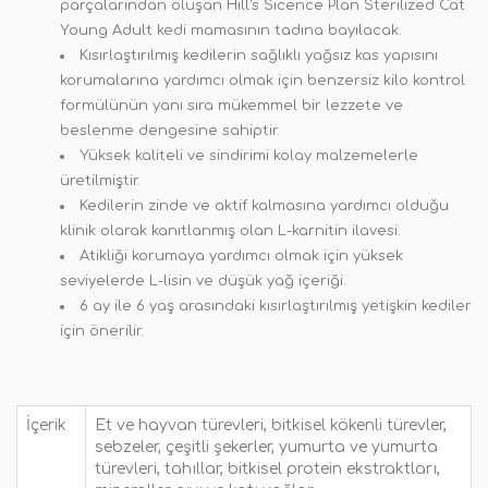
parçalarından oluşan Hill's Sicence Plan Sterilized Cat
Young Adult kedi mamasının tadına bayılacak.
Kısırlaştırılmış kedilerin sağlıklı yağsız kas yapısını
korumalarına yardımcı olmak için benzersiz kilo kontrol
formülünün yanı sıra mükemmel bir lezzete ve
beslenme dengesine sahiptir.
Yüksek kaliteli ve sindirimi kolay malzemelerle
üretilmiştir.
Kedilerin zinde ve aktif kalmasına yardımcı olduğu
klinik olarak kanıtlanmış olan L-karnitin ilavesi.
Atikliği korumaya yardımcı olmak için yüksek
seviyelerde L-lisin ve düşük yağ içeriği.
6 ay ile 6 yaş arasındaki kısırlaştırılmış yetişkin kediler
için önerilir.
İçerik
Et ve hayvan türevleri, bitkisel kökenli türevler,
sebzeler, çeşitli şekerler, yumurta ve yumurta
türevleri, tahıllar, bitkisel protein ekstraktları,