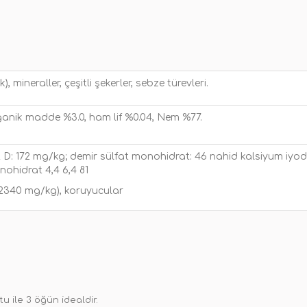
 mineraller, çeşitli şekerler, sebze türevleri.
organik madde %3.0, ham lif %0.04, Nem %77.
 Vit D: 172 mg/kg; demir sülfat monohidrat: 46 nahid kalsiyum iy
ohidrat 4,4 6,4 81
 (2340 mg/kg), koruyucular
tu ile 3 öğün idealdir.