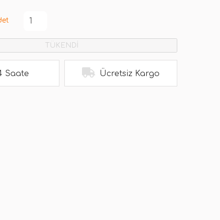
det
TÜKENDİ
4 Saate
Ücretsiz Kargo