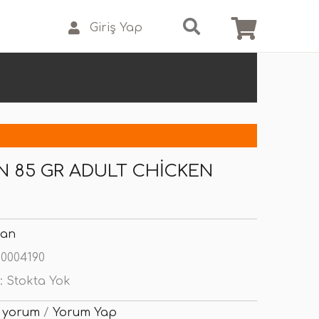
Giriş Yap
N 85 GR ADULT CHICKEN
lan
0004190
:
Stokta Yok
 yorum
/
Yorum Yap