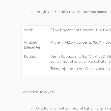
Yetişkin kediler için tavuklu tam yaş mama.
İçerik
Et ve hayvansal türevler (%14 tavuk),
Analitik
Protein %12.5 yağ içeriği, %6.0, in
Bileşenler
Katkılar
Besin Katkıları: IU/kg: Vit A1232:
sülfat monohidrat çinko sülfat mon
Teknolojik Katkılar: Cassia sakızı
Beslenme Tavsiyesi
Ortalama bir yetişkin kedi (4 kg) için 2 ayrı ku