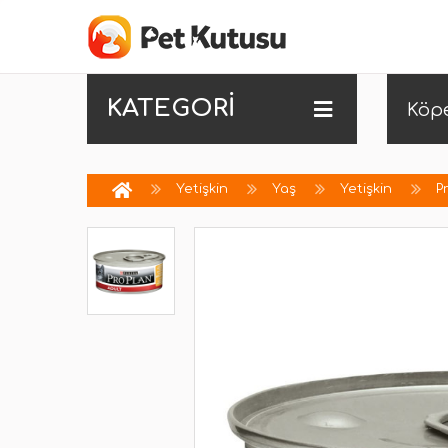
KATEGORİ
Köp
Yetişkin
Yaş
Yetişkin
P