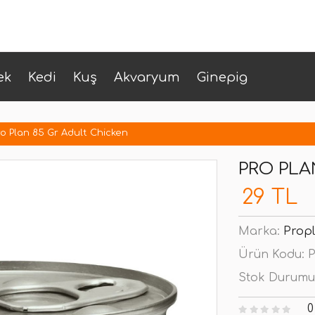
ek
Kedi
Kuş
Akvaryum
Ginepig
ro Plan 85 Gr Adult Chicken
PRO PLA
29 TL
Marka:
Prop
Ürün Kodu:
P
Stok Durumu
0