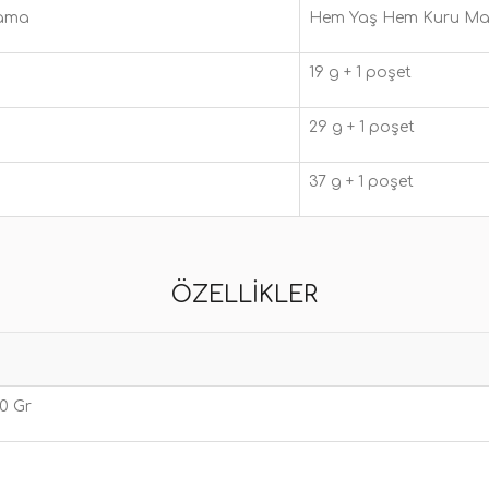
Mama
Hem Yaş Hem Kuru M
19 g + 1 poşet
29 g + 1 poşet
37 g + 1 poşet
ÖZELLIKLER
00 Gr