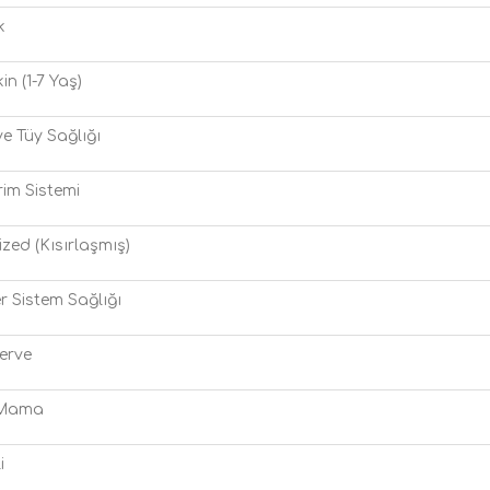
k
kin (1-7 Yaş)
ve Tüy Sağlığı
rim Sistemi
lized (Kısırlaşmış)
r Sistem Sağlığı
erve
 Mama
i