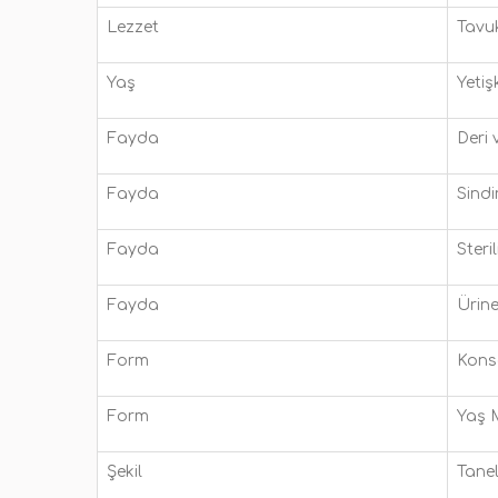
Lezzet
Tavu
Yaş
Yetiş
Fayda
Deri 
Fayda
Sindi
Fayda
Steri
Fayda
Ürine
Form
Kons
Form
Yaş
Şekil
Tanel