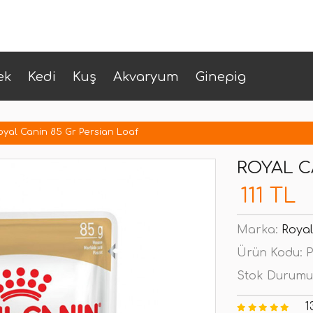
ek
Kedi
Kuş
Akvaryum
Ginepig
oyal Canin 85 Gr Persian Loaf
ROYAL C
111 TL
Marka:
Royal
Ürün Kodu:
P
Stok Durumu
1