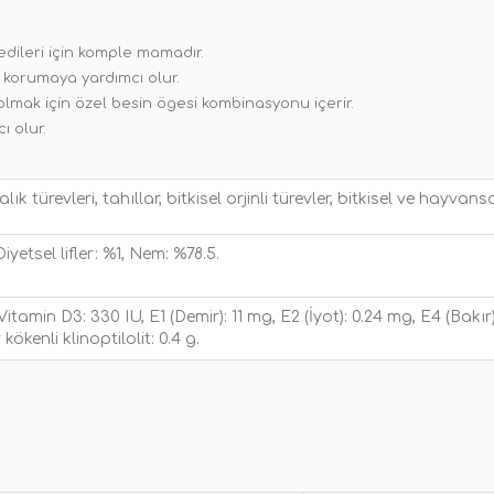
kedileri için komple mamadır.
nı korumaya yardımcı olur.
olmak için özel besin ögesi kombinasyonu içerir.
ı olur.
k türevleri, tahıllar, bitkisel orjinli türevler, bitkisel ve hayvansa
iyetsel lifler: %1, Nem: %78.5.
itamin D3: 330 IU, E1 (Demir): 11 mg, E2 (İyot): 0.24 mg, E4 (Bakı
ökenli klinoptilolit: 0.4 g.