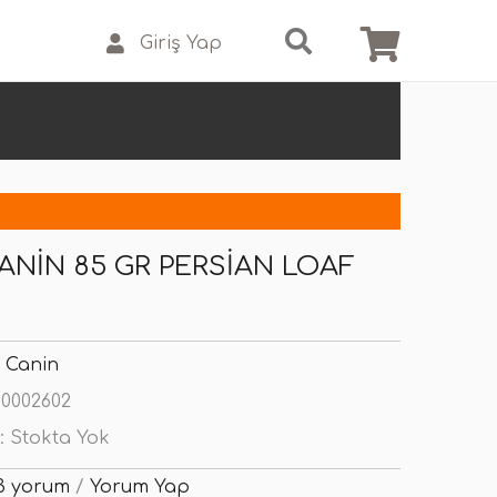
Giriş Yap
ANIN 85 GR PERSIAN LOAF
 Canin
0002602
:
Stokta Yok
3 yorum
/
Yorum Yap