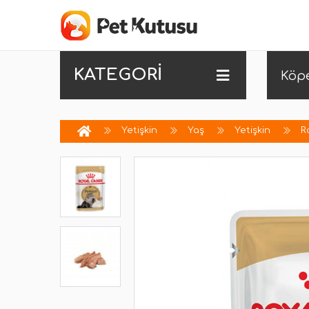
KATEGORİ
Köp
Yetişkin
Yaş
Yetişkin
R