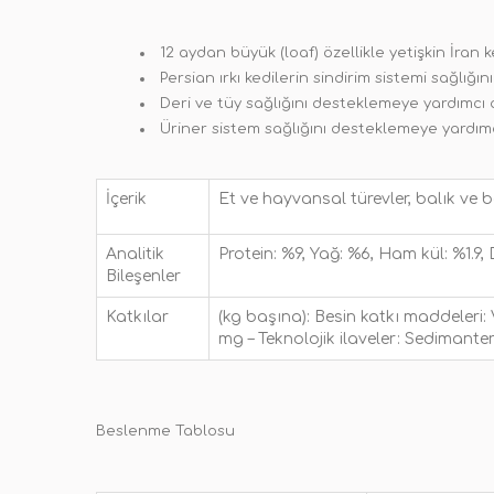
12 aydan büyük (loaf) özellikle yetişkin İran 
Persian ırkı kedilerin sindirim sistemi sağlığı
Deri ve tüy sağlığını desteklemeye yardımcı 
Üriner sistem sağlığını desteklemeye yardımc
İçerik
Et ve hayvansal türevler, balık ve balı
Analitik
Protein: %9, Yağ: %6, Ham kül: %1.9, D
Bileşenler
Katkılar
(kg başına): Besin katkı maddeleri: V
mg – Teknolojik ilaveler: Sedimanter k
Beslenme Tablosu