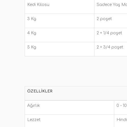
Kedi Kilosu
Sadece Yaş 
3 Kg
2 poşet
4 Kg
2 + 1/4 poşet
5 Kg
2 + 3/4 poşet
ÖZELLIKLER
Ağırlık
0 - 1
Lezzet
Hindi