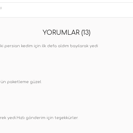
ı
YORUMLAR (13)
ki persian kedim için ilk defa aldım bayılarak yedi
 ürün paketleme güzel
ek yedi.Hızlı gönderim için teşekkürler.