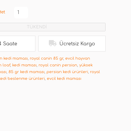
det
TÜKENDİ
4 Saate
Ücretsiz Kargo
n kedi maması
,
royal canin 85 gr
,
evcil hayvan
n loaf
,
kedi maması
,
royal canin persian
,
yüksek
ması
,
85 gr kedi maması
,
persian kedi ürünleri
,
royal
kedi beslenme ürünleri
,
evcil kedi maması