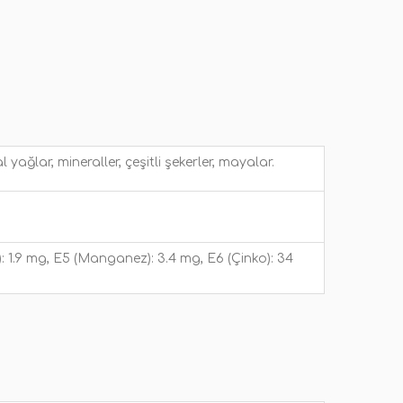
l yağlar, mineraller, çeşitli şekerler, mayalar.
r): 1.9 mg, E5 (Manganez): 3.4 mg, E6 (Çinko): 34