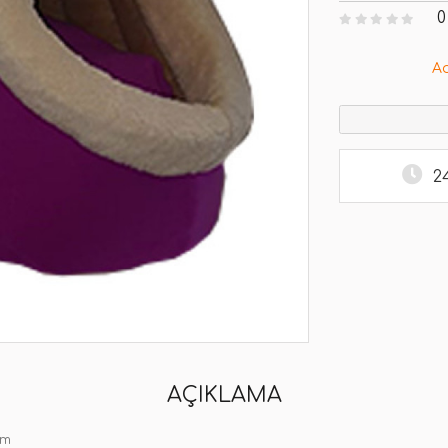
0
A
2
AÇIKLAMA
Cm