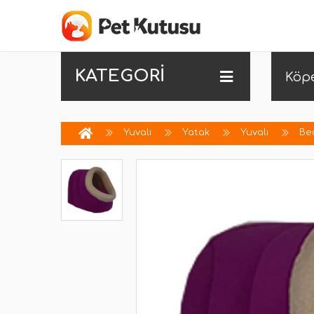
KATEGORİ
Köp
Yuvalı
Yatak
Yuvalı
Be