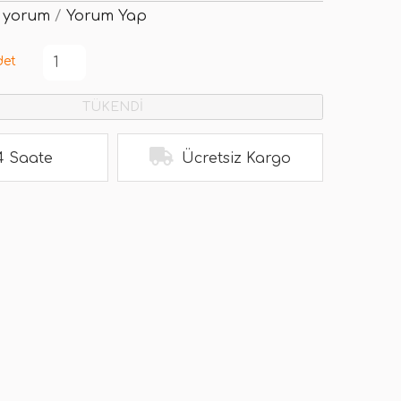
 yorum
/
Yorum Yap
det
TÜKENDİ
4 Saate
Ücretsiz Kargo