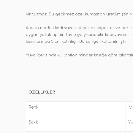
Kir tutmaz, Su geçirmez özel kumaştan üretilmiştir. N
Alaska modeli kedi yuvası küçük ırk köpekler ve her ı
uygun yatak tipidir. Tay tüyü yıkanabilir kedi yuvalar
kısımlarında 3 cm kalınlığında sünger kullanılmıştır.
Yuva içerisinde kullanılan minder isteğe göre çıkartılıp
ÖZELLIKLER
Renk
M
Şekil
Yu