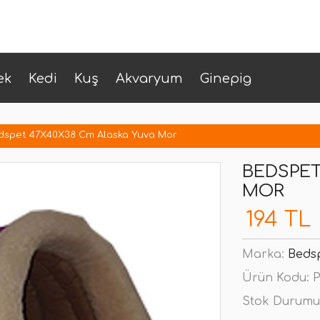
ek
Kedi
Kuş
Akvaryum
Ginepig
dspet 47X40X38 Cm Alaska Yuva Mor
BEDSPET
MOR
194 TL
Marka:
Beds
Ürün Kodu:
P
Stok Durumu