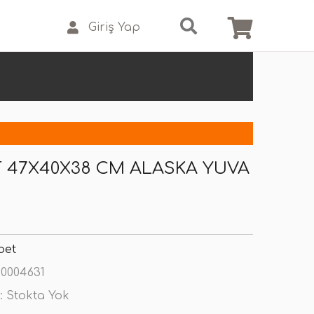
Giriş Yap
 47X40X38 CM ALASKA YUVA
pet
0004631
:
Stokta Yok