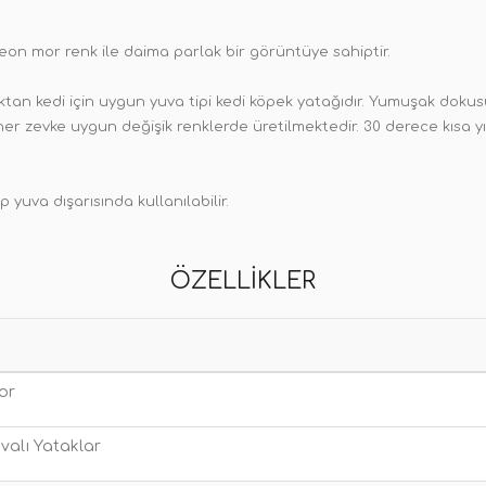
eon mor renk ile daima parlak bir görüntüye sahiptir.
rktan kedi için uygun yuva tipi kedi köpek yatağıdır. Yumuşak dokus
ı her zevke uygun değişik renklerde üretilmektedir. 30 derece kısa y
 yuva dışarısında kullanılabilir.
ÖZELLIKLER
or
valı Yataklar