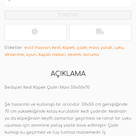
TÜKENDİ
Etiketler:
evcil hayvan
,
kedi
,
köpek
,
çadır
,
mavi
,
yatak
,
uyku
,
dinlenme
,
oyun
,
kapalı mekan
,
sevimli
,
koruma
AÇIKLAMA
Bedspet Kedi Köpek Çadırı Mavi 50x50x70
Şık tasarımlı ve kullanışlı bir üründür.​ 50x50 cm genişliğinde
70 cm yüksekliğinde kolay kurulabilir kedi çadırıdır. Kedinizin
ya da köpeğinizin keyifli zamanlar geçirmesi ve rahat bir uyku
uyuması için zeminine pelüş yastık ilave edilmiştir. Çadır
kumaşı su geçirmez ve tüy tutmaz malzemedir. İç