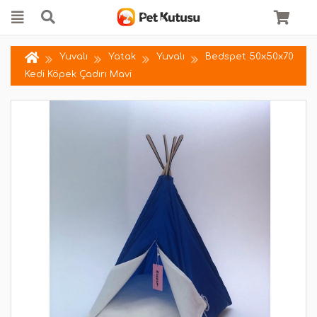
Yuvalı
Yatak
Yuvalı
Bedspet 50x50x70
Kedi Köpek Çadırı Mavi