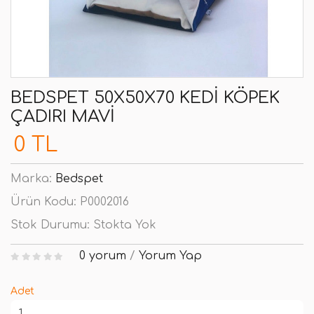
BEDSPET 50X50X70 KEDI KÖPEK
ÇADIRI MAVI
0 TL
Marka:
Bedspet
Ürün Kodu:
P0002016
Stok Durumu:
Stokta Yok
0 yorum
/
Yorum Yap
Adet