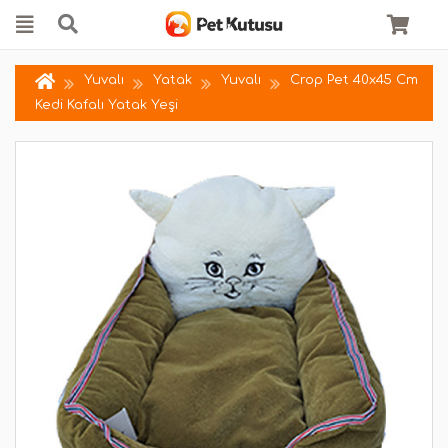
Yuvalı
Yatak
Yuvalı
Crop Pet 40x45 Cm
Kedi Kafalı Yatak Yeşi