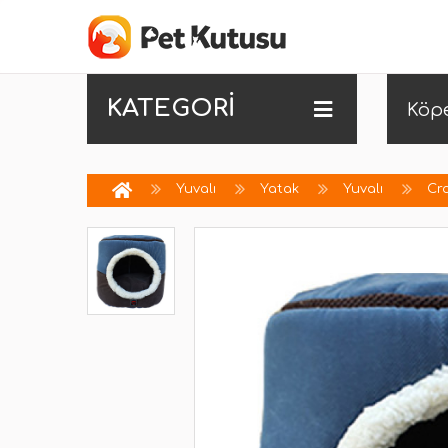
KATEGORİ
Köp
Yuvalı
Yatak
Yuvalı
Cro