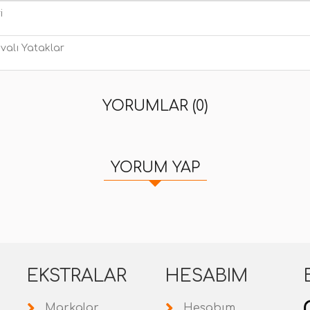
i
valı Yataklar
YORUMLAR (0)
YORUM YAP
EKSTRALAR
HESABIM
Markalar
Hesabım