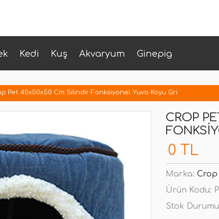
ek
Kedi
Kuş
Akvaryum
Ginepig
p Pet 40x50x50 Cm Silindir Fonksiyonel Yuva Koyu Gri
CROP PE
FONKSIY
0 TL
Marka:
Crop
Ürün Kodu:
P
Stok Durumu