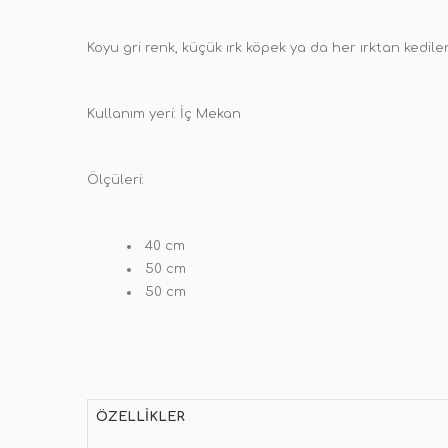
Koyu gri renk, küçük ırk köpek ya da her ırktan kediler
Kullanım yeri: İç Mekan
Ölçüleri:
40 cm
50 cm
50 cm
ÖZELLIKLER