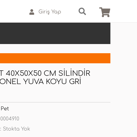
Giriş Yap
T 40X50X50 CM SILINDIR
ONEL YUVA KOYU GRI
 Pet
0004910
:
Stokta Yok