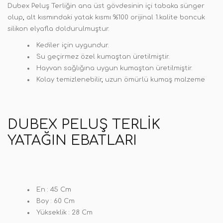
Dubex Peluş Terliğin
ana üst gövdesinin içi tabaka sünger
olup
,
alt kısmındaki yatak kısmı %100 orijinal 1.kalite boncuk
silikon elyafla doldurulmuştur.
Kediler için uygundur.
Su geçirmez özel kumaştan üretilmiştir.
Hayvan sağlığına uygun kumaştan üretilmiştir.
Kolay temizlenebilir
,
uzun ömürlü kumaş malzeme
DUBEX PELUŞ TERLIK
YATAĞIN EBATLARI
En :
45 Cm
Boy :
60 Cm
Yükseklik :
28 Cm