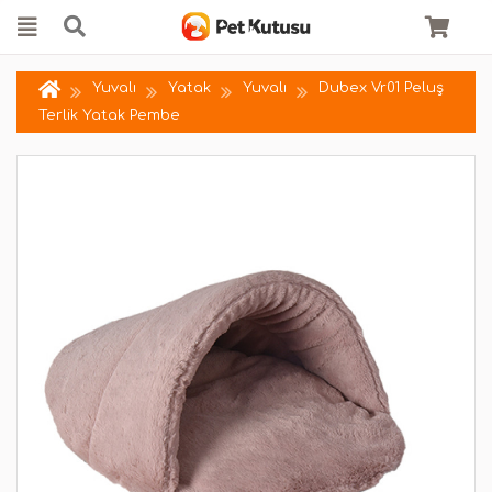
Yuvalı
Yatak
Yuvalı
Dubex Vr01 Peluş
Terlik Yatak Pembe