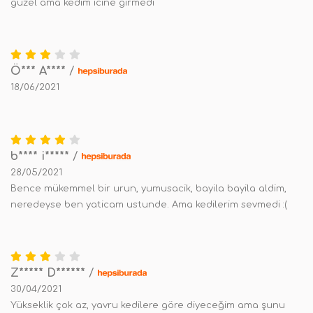
guzel ama kedim icine girmedi
Ö*** A****
/
18/06/2021
b**** i*****
/
28/05/2021
Bence mükemmel bir urun, yumusacik, bayila bayila aldim,
neredeyse ben yaticam ustunde. Ama kedilerim sevmedi :(
Z***** D******
/
30/04/2021
Yükseklik çok az, yavru kedilere göre diyeceğim ama şunu