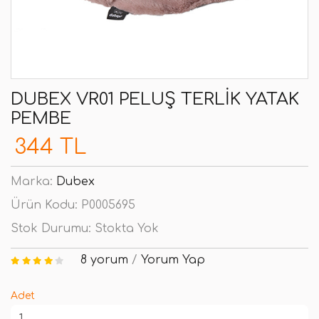
DUBEX VR01 PELUŞ TERLIK YATAK
PEMBE
344 TL
Marka:
Dubex
Ürün Kodu:
P0005695
Stok Durumu:
Stokta Yok
8 yorum
/
Yorum Yap
Adet