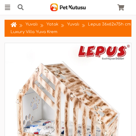
Yuvalı
Yatak
Yuvalı
Lepus 36x62x75h cm
Luxury Villa Yuva Krem