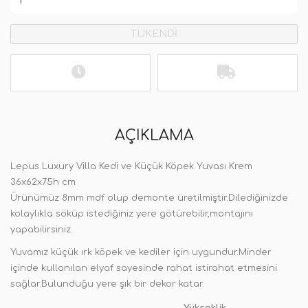
TÜKENDİ
AÇIKLAMA
Lepus Luxury Villa Kedi ve Küçük Köpek Yuvası Krem
36x62x75h cm
Ürünümüz 8mm mdf olup demonte üretilmiştir.Dilediğinizde
kolaylıkla söküp istediğiniz yere götürebilir,montajını
yapabilirsiniz.
Yuvamız küçük ırk köpek ve kediler için uygundur.Minder
içinde kullanılan elyaf sayesinde rahat istirahat etmesini
sağlar.Bulunduğu yere şık bir dekor katar.