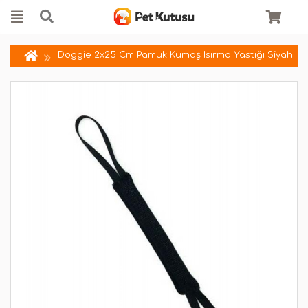
Doggie 2x25 Cm Pamuk Kumaş Isırma Yastığı Siyah